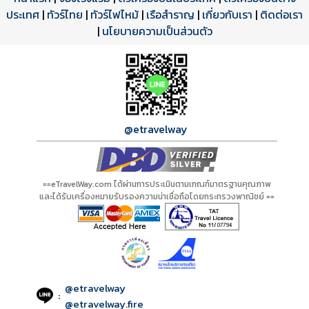
ประเทศ
โปรแกรมทัวร์
รีวิวลูกค้าจริง
ใบอนุญาตนำเที่ยว
|
ทัวร์ไทย
|
ทัวร์ไฟไหม้
|
เรือสำราญ
|
เกี่ยวกับเรา
|
ติดต่อเรา
ดาวน์โหลด PDF
เปิดหน้าเต็ม
เปิดหน้าเต็ม
A20163 PDF
รีวิวจาก eTravelWay
เลขที่ 11/11450
|
นโยบายความเป็นส่วนตัว
กำลังโหลดโปรแกรม...
กำลังโหลดรีวิว...
กำลังโหลดใบอนุญาต...
@etravelway
==eTravelWay.com ได้ผ่านการประเมินตามเกณฑ์มาตรฐานคุณภาพ
และได้รับเครื่องหมายรับรองความน่าเชื่อถือโดยกระทรวงพาณิชย์ ==
@etravelway
:
@etravelway.fire