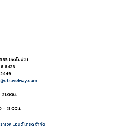
ดาวน์โหลด PDF
เปิดหน้าเต็ม
เปิดหน้าเต็ม
395 (อัตโนมัติ)
16 6423
 2449
k@etravelway.com
- 21.00น.
0 - 21.00น.
 ทราเวล แอนด์ เทรด จำกัด