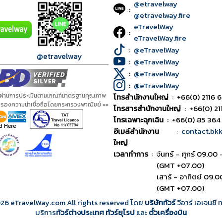
@etravelway
:
@etravelway.fire
eTravelWay
:
eTravelWay.fire
:
@eTravelWay
@etravelway
:
@eTravelWay
:
@eTravelWay
:
@eTravelWay
้ผ่านการประเมินตามเกณฑ์มาตรฐานคุณภาพ
โทรสำนักงานใหญ่
:
+66(0) 2116 6
ับรองความน่าเชื่อถือโดยกระทรวงพาณิชย์ ==
โทรสารสำนักงานใหญ่
:
+66(0) 21
โทรเฉพาะฉุกเฉิน
:
+66(0) 85 364
อีเมล์สำนักงาน
:
contact.bk
ใหญ่
เวลาทำการ
:
จันทร์ - ศุกร์ 09.00 
(GMT +07.00)
เสาร์ - อาทิตย์ 09.0
(GMT +07.00)
026
eTravelWay.com All rights reserved โดย
บริษัททัวร์
วีอาร์ เอเจนซี
บริการ
ทัวร์ต่างประเทศ
ทัวร์ยุโรป
และ
ตั๋วเครื่องบิน