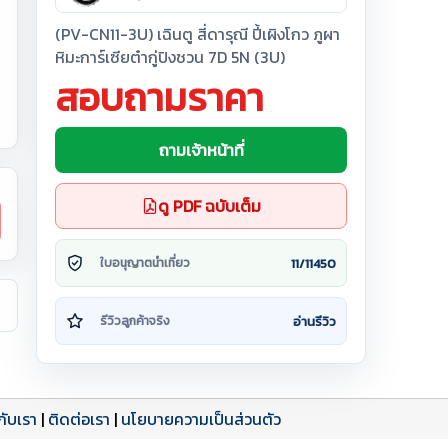
(PV-CN11-3U) เฉินตู สี่ดารุณี ปี้เผิงโกว ภูผา
หิมะการ์เซียต๋ากู่ปิงชวน 7D 5N (3U)
สอบถามราคา
ถามเจ้าหน้าที่
ดู PDF ฉบับเต็ม
11/11450
ใบอนุญาตนำเที่ยว
อ่านรีวิว
รีวิวลูกค้าจริง
วกับเรา
|
ติดต่อเรา
|
นโยบายความเป็นส่วนตัว