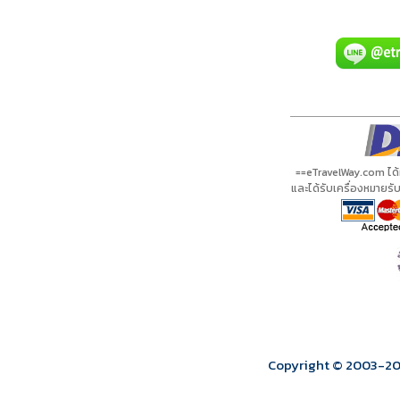
A20166 PDF
รีวิวจาก eTravelWay
เลขที่ 11/11450
กำลังโหลดโปรแกรม...
กำลังโหลดรีวิว...
กำลังโหลดใบอนุญาต...
==eTravelWay.com ได
และได้รับเครื่องหมายร
Copyright © 2003
-2