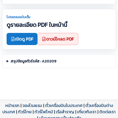
โปรแกรมฉบับเต็ม
ดูรายละเอียด PDF ในหน้านี้
เปิดดู PDF
ดาวน์โหลด PDF
สรุปข้อมูลทัวร์รหัส : A20209
หน้าแรก
|
จองโรงแรม
|
ตั๋วเครื่องบินในประเทศ
|
ตั๋วเครื่องบินต่าง
ประเทศ
โปรแกรมทัวร์
รีวิวลูกค้าจริง
ใบอนุญาตนำเที่ยว
|
ทัวร์ไทย
|
ทัวร์ไฟไหม้
|
เรือสำราญ
|
เกี่ยวกับเรา
|
ติดต่อเรา
ดาวน์โหลด PDF
เปิดหน้าเต็ม
เปิดหน้าเต็ม