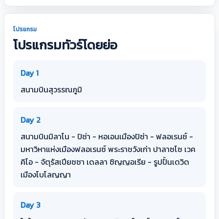
โปรแกรม
โปรแกรมทัวร์โดยย่อ
Day 1
สนามบินสุวรรณภูมิ
Day 2
สนามบินมิลาโน - ปิซ่า - หอเอนเมืองปิซ่า - ฟลอเรนซ์ -
มหาวิหาแห่งเมืองฟลอเรนซ์ พระราชวังเก่า ปาลาซโซ เวค
คิโอ - จัตุรัสเปียซซา เดลลา ซิญญอเรีย - รูปปั้นเดวิด
เมืองโบโลญญา
Day 3