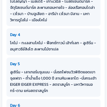
โบโลญญา - เมสเตร้ - เกาะเวนิส - โบสถ์เซนตมาร์ค -
จัตุรัสเซนต์มาร์ค สะพานถอนหายใจ - ล่องเรือกอนโดล่า
- เวโรนา - บ้านจูเลียต - อารีน่า เวโรนา มิลาน - มหา
วิหารดูโอโม่ - เมืองโคโม่
Day 4
โคโม่ - ทะเลสาบโคโม่ - ฟ๊อกซ์ทาวน์ เอ้าท์เลท - ลูเซิร์น -
อนุสาวรีย์สิงโต สะพานไม้ชาเปล
Day 5
ลูเซิร์น - เลาเทอร์บรุนเนน - นั่งรถไฟชมวิวพิชิตยอดเขา
จุงเฟรา - ถ้ำน้ำแข็ง 1,000 ปี ลานหิมะพลาโต -นั่งกระเช้า
EIGER EIGER EXPRESS - สตราสบูร์ก - มหาวิหารนอ
ทร์-ดาม แห่งสตราสบูร์ก
Day 6