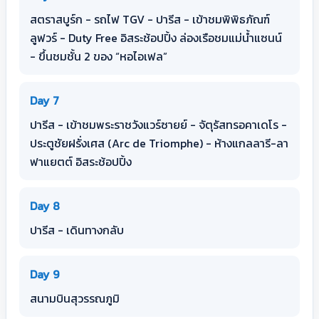
สตราสบูร์ก - รถไฟ TGV - ปารีส - เข้าชมพิพิธภัณฑ์
ลูฟวร์ - Duty Free อิสระช้อปปิ้ง ล่องเรือชมแม่น้ำแซนน์
- ขึ้นชมชั้น 2 ของ “หอไอเฟล”
Day 7
ปารีส - เข้าชมพระราชวังแวร์ซายย์ - จัตุรัสทรอคาเดโร -
ประตูชัยฝรั่งเศส (Arc de Triomphe) - ห้างแกลลารี-ลา
ฟาแยตต์ อิสระช้อปปิ้ง
Day 8
ปารีส - เดินทางกลับ
Day 9
สนามบินสุวรรณภูมิ