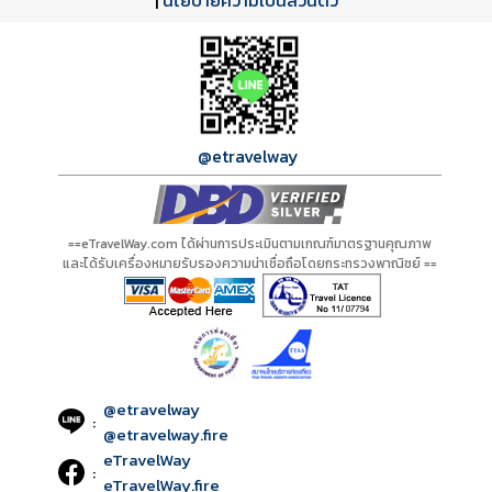
A20209 PDF
รีวิวจาก eTravelWay
เลขที่ 11/11450
|
นโยบายความเป็นส่วนตัว
กำลังโหลดโปรแกรม...
กำลังโหลดรีวิว...
กำลังโหลดใบอนุญาต...
@etravelway
==eTravelWay.com ได้ผ่านการประเมินตามเกณฑ์มาตรฐานคุณภาพ
และได้รับเครื่องหมายรับรองความน่าเชื่อถือโดยกระทรวงพาณิชย์ ==
@etravelway
:
@etravelway.fire
eTravelWay
:
eTravelWay.fire