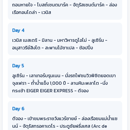
ถอนหายใจ - โบสถ์เซนตมาร์ค - จัตุรัสเซนต์มาร์ค - ล่อง
เรือกอนโดล่า - เวนิส
Day 4
เวนิส เมสเตร้ - มิลาน - มหาวิหารดูโอโม่ - ลูเซิร์น -
อนุสาวรีย์สิงโต - สะพานไม้ชาเปล - ช้อปปิ้ง
Day 5
ลูเซิร์น - เลาเทอร์บรุนเนน - นั่งรถไฟชมวิวพิชิตยอดเขา
จุงเฟรา - ถ้ำน้ำแข็ง 1,000 ปี - ลานหิมะพลาโต -นั่ง
กระเช้า EIGER EIGER EXPRESS - ดีจอง
Day 6
ดีจอง - เข้าชมพระราชวังแวร์ซายย์ - ล่องเรือชมแม่น้ำแซ
นน์ - จัตุรัสทรอคาเดโร - ประตูชัยฝรั่งเศส (Arc de