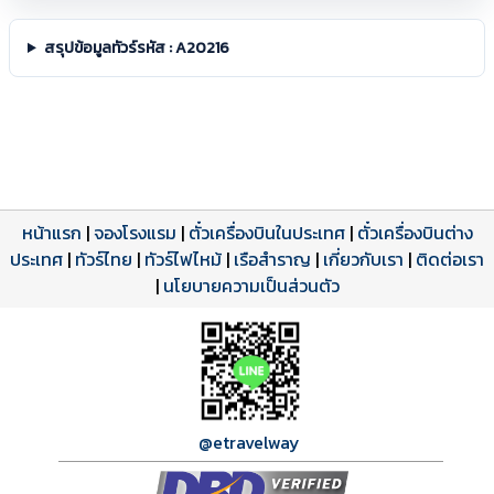
สรุปข้อมูลทัวร์รหัส : A20216
หน้าแรก
|
จองโรงแรม
|
ตั๋วเครื่องบินในประเทศ
|
ตั๋วเครื่องบินต่าง
ประเทศ
โปรแกรมทัวร์
รีวิวลูกค้าจริง
ใบอนุญาตนำเที่ยว
|
ทัวร์ไทย
|
ทัวร์ไฟไหม้
|
เรือสำราญ
|
เกี่ยวกับเรา
|
ติดต่อเรา
ดาวน์โหลด PDF
เปิดหน้าเต็ม
เปิดหน้าเต็ม
A20216 PDF
รีวิวจาก eTravelWay
เลขที่ 11/11450
|
นโยบายความเป็นส่วนตัว
กำลังโหลดโปรแกรม...
กำลังโหลดรีวิว...
กำลังโหลดใบอนุญาต...
@etravelway