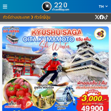
≡
ทัวร์ต่างประเทศ
ทัวร์ญี่ปุ่น
❯