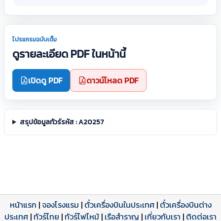
โปรแกรมฉบับเต็ม
ดูรายละเอียด PDF ในหน้านี้
เปิดดู PDF
ดาวน์โหลด PDF
สรุปข้อมูลทัวร์รหัส : A20257
หน้าแรก
|
จองโรงแรม
|
ตั๋วเครื่องบินในประเทศ
|
ตั๋วเครื่องบินต่าง
ประเทศ
โปรแกรมทัวร์
รีวิวลูกค้าจริง
ใบอนุญาตนำเที่ยว
|
ทัวร์ไทย
|
ทัวร์ไฟไหม้
|
เรือสำราญ
|
เกี่ยวกับเรา
|
ติดต่อเรา