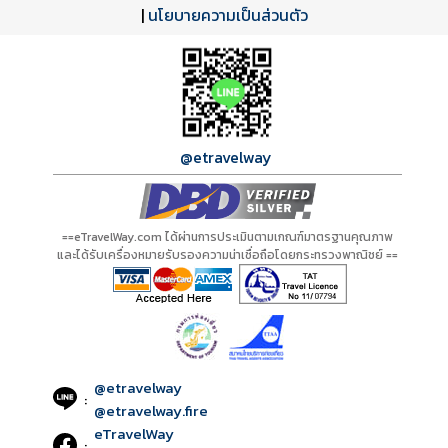
ดาวน์โหลด PDF
เปิดหน้าเต็ม
เปิดหน้าเต็ม
A20257 PDF
รีวิวจาก eTravelWay
เลขที่ 11/11450
|
นโยบายความเป็นส่วนตัว
กำลังโหลดโปรแกรม...
กำลังโหลดรีวิว...
กำลังโหลดใบอนุญาต...
@etravelway
==eTravelWay.com ได้ผ่านการประเมินตามเกณฑ์มาตรฐานคุณภาพ
และได้รับเครื่องหมายรับรองความน่าเชื่อถือโดยกระทรวงพาณิชย์ ==
@etravelway
:
@etravelway.fire
eTravelWay
: