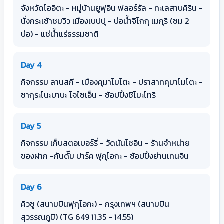
จังหวัดโออิตะ - หมู่บ้านยูฟุอิน ฟลอร์รัล - ทะเลสาบคิริน -
นั่งกระเช้าชมวิว เมืองเบปปุ - บ่อน้ำจิโกกุ เมกุริ (ชม 2
บ่อ) - แช่น้ำแร่ธรรมชาติ
Day 4
กิจกรรม ลานสกี - เมืองคุมาโมโตะ - ปราสาทคุมาโมโตะ -
ซากุระโนะบาบะ โจไซเอ็น - ช้อปปิ้งชิโมะโทริ
Day 5
กิจกรรม เก็บสตอเบอร์รี่ - วัดนันโซอิน - ร้านจำหน่าย
ของฝาก -กันดั๊ม ปาร์ค ฟุกุโอกะ - ช้อปปิ้งย่านเทนจิน
Day 6
คิวชู (สนามบินฟุกุโอกะ) - กรุงเทพฯ (สนามบิน
สุวรรณภูมิ) (TG 649 11.35 - 14.55)