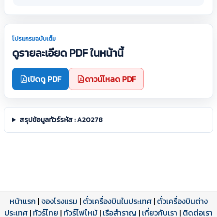
โปรแกรมฉบับเต็ม
ดูรายละเอียด PDF ในหน้านี้
เปิดดู PDF
ดาวน์โหลด PDF
สรุปข้อมูลทัวร์รหัส : A20278
หน้าแรก
|
จองโรงแรม
|
ตั๋วเครื่องบินในประเทศ
|
ตั๋วเครื่องบินต่าง
ประเทศ
โปรแกรมทัวร์
รีวิวลูกค้าจริง
ใบอนุญาตนำเที่ยว
|
ทัวร์ไทย
|
ทัวร์ไฟไหม้
|
เรือสำราญ
|
เกี่ยวกับเรา
|
ติดต่อเรา