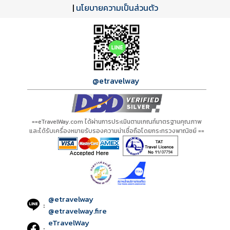
ดาวน์โหลด PDF
เปิดหน้าเต็ม
เปิดหน้าเต็ม
A20278 PDF
รีวิวจาก eTravelWay
เลขที่ 11/11450
|
นโยบายความเป็นส่วนตัว
กำลังโหลดโปรแกรม...
กำลังโหลดรีวิว...
กำลังโหลดใบอนุญาต...
@etravelway
==eTravelWay.com ได้ผ่านการประเมินตามเกณฑ์มาตรฐานคุณภาพ
และได้รับเครื่องหมายรับรองความน่าเชื่อถือโดยกระทรวงพาณิชย์ ==
@etravelway
:
@etravelway.fire
eTravelWay
: