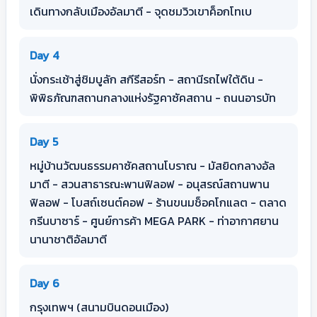
เดินทางกลับเมืองอัลมาตี - จุดชมวิวเขาค็อกโทเบ
Day 4
นั่งกระเช้าสู่ชิมบูลัก สกีรีสอร์ท - สถานีรถไฟใต้ดิน -
พิพิธภัณฑสถานกลางแห่งรัฐคาซัคสถาน - ถนนอารบัท
Day 5
หมู่บ้านวัฒนธรรมคาซัคสถานโบราณ - มัสยิดกลางอัล
มาตี - สวนสาธารณะพานฟิลอฟ - อนุสรณ์สถานพาน
ฟิลอฟ - โบสถ์เซนต์คอฟ - ร้านขนมช็อคโกแลต - ตลาด
กรีนบาซาร์ - ศูนย์การค้า MEGA PARK - ท่าอากาศยาน
นานาชาติอัลมาตี
Day 6
กรุงเทพฯ (สนามบินดอนเมือง)