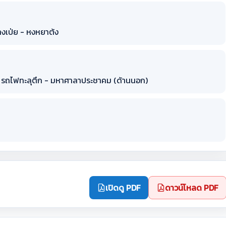
างเป่ย - หงหยาต้ง
ชิ่ง- รถไฟทะลุตึก - มหาศาลาประชาคม (ด้านนอก)
เปิดดู PDF
ดาวน์โหลด PDF