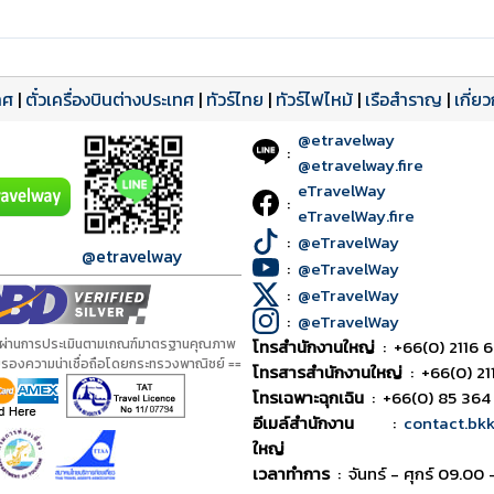
ทศ
|
ตั๋วเครื่องบินต่างประเทศ
|
ทัวร์ไทย
|
ทัวร์ไฟไหม้
|
เรือสำราญ
|
เกี่ย
@etravelway
:
@etravelway.fire
eTravelWay
:
eTravelWay.fire
:
@eTravelWay
@etravelway
:
@eTravelWay
:
@eTravelWay
:
@eTravelWay
้ผ่านการประเมินตามเกณฑ์มาตรฐานคุณภาพ
โทรสำนักงานใหญ่
:
+66(0) 2116 6
ับรองความน่าเชื่อถือโดยกระทรวงพาณิชย์ ==
โทรสารสำนักงานใหญ่
:
+66(0) 21
โทรเฉพาะฉุกเฉิน
:
+66(0) 85 364
อีเมล์สำนักงาน
:
contact.bk
ใหญ่
เวลาทำการ
:
จันทร์ - ศุกร์ 09.00 