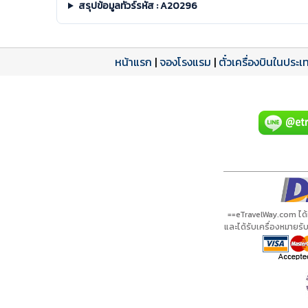
สรุปข้อมูลทัวร์รหัส : A20296
หน้าแรก
|
จองโรงแรม
|
ตั๋วเครื่องบินในประเ
โปรแกรมทัวร์
รีวิวลูกค้าจริง
ใบอนุญาตนำเที่ยว
A20296 PDF
รีวิวจาก eTravelWay
เลขที่ 11/11450
กำลังโหลดโปรแกรม...
กำลังโหลดรีวิว...
กำลังโหลดใบอนุญาต...
==eTravelWay.com ได
และได้รับเครื่องหมายร