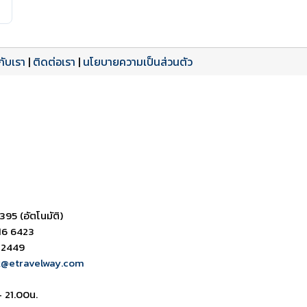
วกับเรา
|
ติดต่อเรา
|
นโยบายความเป็นส่วนตัว
ดาวน์โหลด PDF
เปิดหน้าเต็ม
เปิดหน้าเต็ม
395 (อัตโนมัติ)
16 6423
 2449
k@etravelway.com
- 21.00น.