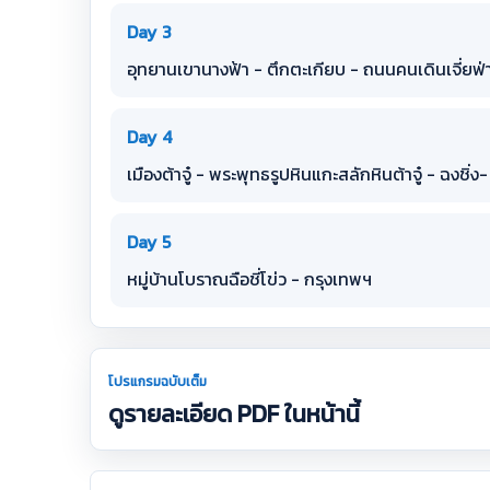
Day 3
อุทยานเขานางฟ้า - ตึกตะเกียบ - ถนนคนเดินเจี่ยฟ่
Day 4
เมืองต้าจู๋ - พระพุทธรูปหินแกะสลักหินต้าจู๋ - ฉง
Day 5
หมู่บ้านโบราณฉือชี่โข่ว - กรุงเทพฯ
โปรแกรมฉบับเต็ม
ดูรายละเอียด PDF ในหน้านี้