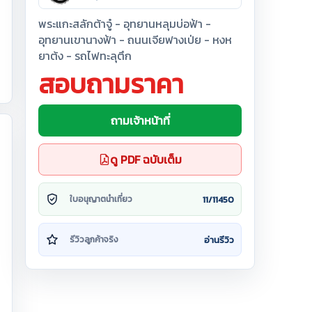
พระแกะสลักต้าจู๋ - อุทยานหลุมบ่อฟ้า -
อุทยานเขานางฟ้า - ถนนเจียฟางเป่ย - หงห
ยาต้ง - รถไฟทะลุตึก
สอบถามราคา
ถามเจ้าหน้าที่
ดู PDF ฉบับเต็ม
11/11450
ใบอนุญาตนำเที่ยว
อ่านรีวิว
รีวิวลูกค้าจริง