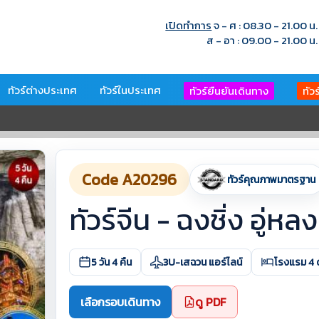
เปิดทำการ
จ - ศ : 08.30 - 21.00 น.
ส - อา : 09.00 - 21.00 น.
ทัวร์ต่างประเทศ
ทัวร์ในประเทศ
ทัวร์ยืนยันเดินทาง
ทัว
Code A20296
ทัวร์คุณภาพมาตรฐาน
ทัวร์จีน - ฉงชิ่ง อู่หลง
5 วัน 4 คืน
3U-เสฉวน แอร์ไลน์
โรงแรม 4 
เลือกรอบเดินทาง
ดู PDF