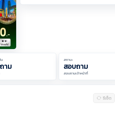
ต้น
สถานะ
ถาม
สอบถาม
น
สอบถามเจ้าหน้าที่
รีเซ็ต