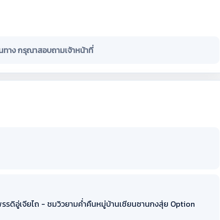
ินทาง กรุณาสอบถามเจ้าหน้าที่
พรรดิอู่เจียไถ - ชมวิวยามค่ำคืนหมู่บ้านเซียนซานกงสุ่ย Option