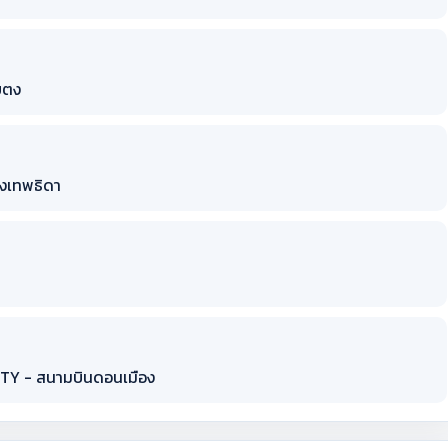
่ยตง
ืองเทพธิดา
 CITY - สนามบินดอนเมือง