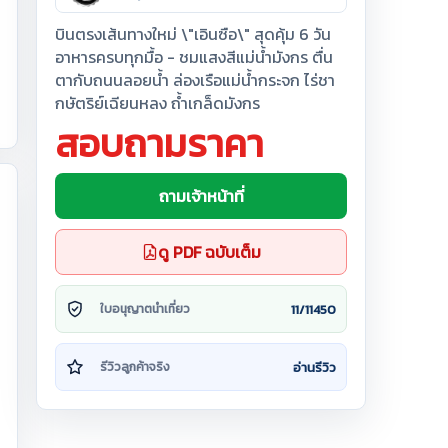
บินตรงเส้นทางใหม่ \"เอินซือ\" สุดคุ้ม 6 วัน
อาหารครบทุกมื้อ - ชมแสงสีแม่น้ำมังกร ตื่น
ตากับถนนลอยน้ำ ล่องเรือแม่น้ำกระจก ไร่ชา
กษัตริย์เฉียนหลง ถ้ำเกล็ดมังกร
สอบถามราคา
ถามเจ้าหน้าที่
ดู PDF ฉบับเต็ม
11/11450
ใบอนุญาตนำเที่ยว
อ่านรีวิว
รีวิวลูกค้าจริง