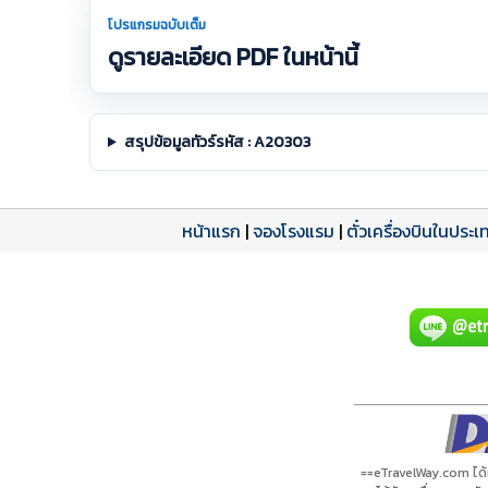
โปรแกรมฉบับเต็ม
ดูรายละเอียด PDF ในหน้านี้
สรุปข้อมูลทัวร์รหัส : A20303
หน้าแรก
|
จองโรงแรม
|
ตั๋วเครื่องบินในประเ
โปรแกรมทัวร์
รีวิวลูกค้าจริง
ใบอนุญาตนำเที่ยว
A20303 PDF
รีวิวจาก eTravelWay
เลขที่ 11/11450
กำลังโหลดโปรแกรม...
กำลังโหลดรีวิว...
กำลังโหลดใบอนุญาต...
==eTravelWay.com ได