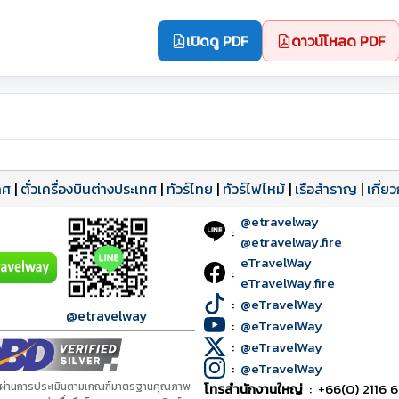
เปิดดู PDF
ดาวน์โหลด PDF
ทศ
|
ตั๋วเครื่องบินต่างประเทศ
|
ทัวร์ไทย
|
ทัวร์ไฟไหม้
|
เรือสำราญ
|
เกี่ย
@etravelway
:
@etravelway.fire
eTravelWay
:
eTravelWay.fire
:
@eTravelWay
@etravelway
:
@eTravelWay
:
@eTravelWay
:
@eTravelWay
้ผ่านการประเมินตามเกณฑ์มาตรฐานคุณภาพ
โทรสำนักงานใหญ่
:
+66(0) 2116 6