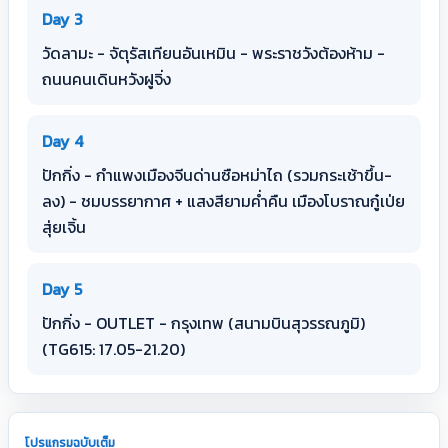
Day 3
วัดลามะ - จัตุรัสเทียนอันเหมิน - พระราชวังต้องห้าม -
ถนนคนเดินหวังฝูจิ่ง
Day 4
ปักกิ่ง - กำแพงเมืองจีนด่านซือหม่าไถ (รวมกระเช้าขึ้น-
ลง) - ชมบรรยากาศ + แสงสียามค่ำคืน เมืองโบราณกู๋เป่ย
สุ่ยเจิ้น
Day 5
ปักกิ่ง - OUTLET - กรุงเทพ (สนามบินสุวรรณภูมิ)
(TG615: 17.05-21.20)
โปรแกรมฉบับเต็ม