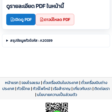
ดูรายละเอียด PDF ในหน้านี้
เปิดดู PDF
ดาวน์โหลด PDF
สรุปข้อมูลทัวร์รหัส : A20339
หน้าแรก
|
จองโรงแรม
|
ตั๋วเครื่องบินในประเทศ
|
ตั๋วเครื่องบินต่าง
ประเทศ
โปรแกรมทัวร์
รีวิวลูกค้าจริง
ใบอนุญาตนำเที่ยว
|
ทัวร์ไทย
|
ทัวร์ไฟไหม้
|
เรือสำราญ
|
เกี่ยวกับเรา
|
ติดต่อเรา
ดาวน์โหลด PDF
เปิดหน้าเต็ม
เปิดหน้าเต็ม
A20339 PDF
รีวิวจาก eTravelWay
เลขที่ 11/11450
|
นโยบายความเป็นส่วนตัว
กำลังโหลดโปรแกรม...
กำลังโหลดรีวิว...
กำลังโหลดใบอนุญาต...