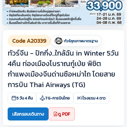
Code A20339
ทัวร์คุณภาพมาตรฐาน
ทัวร์จีน - ปักกิ่ง..ใกล้ฉัน in Winter 5วัน
4คืน ท่องเมืองโบราณกู๋เป่ย พิชิต
กำแพงเมืองจีนด่านซือหม่าไถ โดยสาย
การบิน Thai Airways (TG)
5 วัน 4 คืน
TG-การบินไทย
โรงแรม 4 ดาว
เลือกรอบเดินทาง
ดู PDF