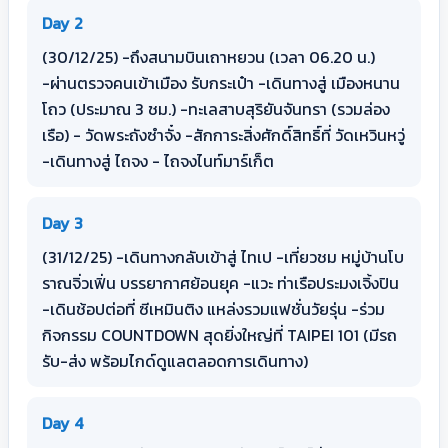
Day 2
(30/12/25) -ถึงสนามบินเถาหยวน (เวลา 06.20 น.)
-ผ่านตรวจคนเข้าเมือง รับกระเป๋า -เดินทางสู่ เมืองหนาน
โถว (ประมาณ 3 ชม.) -ทะเลสาบสุริยันจันทรา (รวมล่อง
เรือ) - วัดพระถังซำจั๋ง -สักการะสิ่งศักดิ์สิทธิ์ที่ วัดเหวินหวู่
-เดินทางสู่ ไถจง - ไถจงไนท์มาร์เก็ต
Day 3
(31/12/25) -เดินทางกลับเข้าสู่ ไทเป -เที่ยวชม หมู่บ้านโบ
ราณจิ่วเฟิ่น บรรยากาศย้อนยุค -แวะ ท่าเรือประมงเจิ้งปิน
-เดินช้อปต่อที่ ซีเหมินติง แหล่งรวมแฟชั่นวัยรุ่น -ร่วม
กิจกรรม COUNTDOWN สุดยิ่งใหญ่ที่ TAIPEI 101 (มีรถ
รับ-ส่ง พร้อมไกด์ดูแลตลอดการเดินทาง)
Day 4