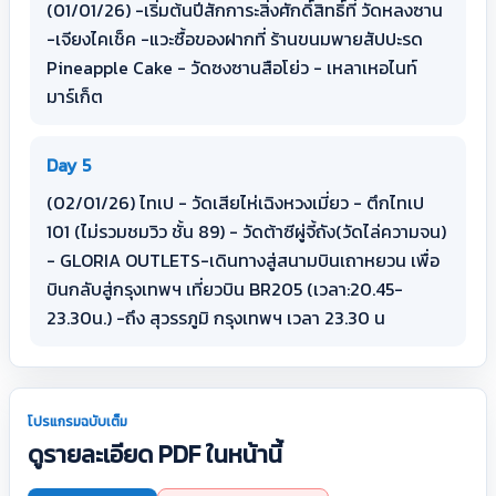
(01/01/26) -เริ่มต้นปีสักการะสิ่งศักดิ์สิทธิ์ที่ วัดหลงซาน
-เจียงไคเช็ค -แวะซื้อของฝากที่ ร้านขนมพายสัปปะรด
Pineapple Cake - วัดซงซานสือโย่ว - เหลาเหอไนท์
มาร์เก็ต
Day 5
(02/01/26) ไทเป - วัดเสียไห่เฉิงหวงเมี่ยว - ตึกไทเป
101 (ไม่รวมชมวิว ชั้น 89) - วัดต้าซีผู่จี้ถัง(วัดไล่ความจน)
- GLORIA OUTLETS-เดินทางสู่สนามบินเถาหยวน เพื่อ
บินกลับสู่กรุงเทพฯ เที่ยวบิน BR205 (เวลา:20.45-
23.30น.) -ถึง สุวรรภูมิ กรุงเทพฯ เวลา 23.30 น
โปรแกรมฉบับเต็ม
ดูรายละเอียด PDF ในหน้านี้