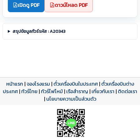
เปิดดู PDF
ดาวน์โหลด PDF
สรุปข้อมูลทัวร์รหัส : A20343
หน้าแรก
|
จองโรงแรม
|
ตั๋วเครื่องบินในประเทศ
|
ตั๋วเครื่องบินต่าง
ประเทศ
โปรแกรมทัวร์
รีวิวลูกค้าจริง
ใบอนุญาตนำเที่ยว
|
ทัวร์ไทย
|
ทัวร์ไฟไหม้
|
เรือสำราญ
|
เกี่ยวกับเรา
|
ติดต่อเรา
ดาวน์โหลด PDF
เปิดหน้าเต็ม
เปิดหน้าเต็ม
A20343 PDF
รีวิวจาก eTravelWay
เลขที่ 11/11450
|
นโยบายความเป็นส่วนตัว
กำลังโหลดโปรแกรม...
กำลังโหลดรีวิว...
กำลังโหลดใบอนุญาต...