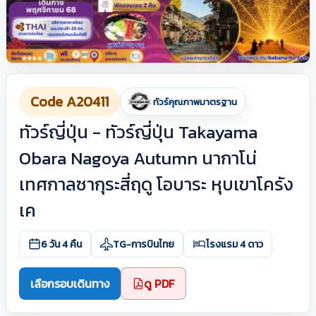
Code A20411
ทัวร์คุณภาพมาตรฐาน
ทัวร์ญี่ปุ่น - ทัวร์ญี่ปุ่น Takayama
Obara Nagoya Autumn นากาโน่
เทศกาลซากุระสี่ฤดู โอบาระ หุบเขาโครัง
เค
6 วัน 4 คืน
TG-การบินไทย
โรงแรม 4 ดาว
เลือกรอบเดินทาง
ดู PDF