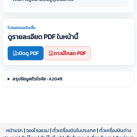
โปรแกรมฉบับเต็ม
ดูรายละเอียด PDF ในหน้านี้
เปิดดู PDF
ดาวน์โหลด PDF
สรุปข้อมูลทัวร์รหัส : A20411
หน้าแรก
|
จองโรงแรม
|
ตั๋วเครื่องบินในประเทศ
|
ตั๋วเครื่องบินต่าง
โปรแกรมทัวร์
รีวิวลูกค้าจริง
ใบอนุญาตนำเที่ยว