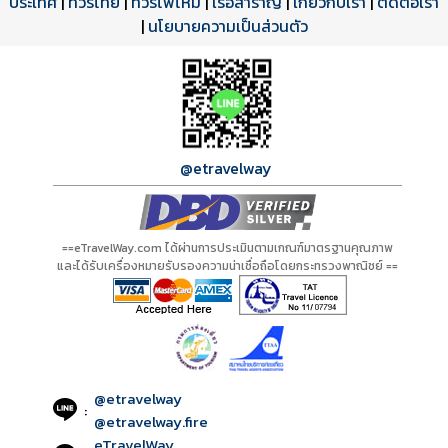
ประเทศ
|
ทัวร์ไทย
|
ทัวร์ไฟไหม้
|
เรือสำราญ
|
เกี่ยวกับเรา
|
ติดต่อเรา
ดาวน์โหลด PDF
เปิดหน้าเต็ม
เปิดหน้าเต็ม
A20411 PDF
รีวิวจาก eTravelWay
เลขที่ 11/11450
|
นโยบายความเป็นส่วนตัว
กำลังโหลดโปรแกรม...
กำลังโหลดรีวิว...
กำลังโหลดใบอนุญาต...
@etravelway
==eTravelWay.com ได้ผ่านการประเมินตามเกณฑ์มาตรฐานคุณภาพ
และได้รับเครื่องหมายรับรองความน่าเชื่อถือโดยกระทรวงพาณิชย์ ==
@etravelway
:
@etravelway.fire
eTravelWay