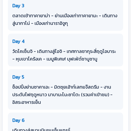
Day 3
ตลาดเช้าทาคายาม่า - ย่านเมืองเก่าทาคายามะ - เดินทาง
สู่นากาโน่ - เมืองเก่านาราอิจูกุ
Day 4
วัดโคเซ็นจิ - เดินทางสู่ไอจิ - เทศกาลซากุระสี่ฤดูโอบาระ
- หุบเขาโครังเค - เมนูพิเศษ! บุฟเฟ่ต์ชาบูชาบู
Day 5
ช็อปปิ้งย่านซาคาเอะ - มิตซุยเอ้าท์เลทแจ๊สดรีม - งาน
ประดับไฟฤดูหนาว นาบานะโนะซาโตะ (รวมค่าเข้าชม) -
อิสระอาหารเย็น
Day 6
เดินทางสู่สนามบินชูบุเซ็นแทรร์