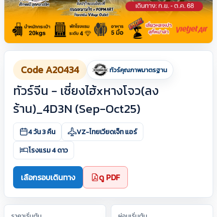
Code A20434
ทัวร์คุณภาพมาตรฐาน
ทัวร์จีน - เซี่ยงไฮ้xหางโจว(ลง
ร้าน)_4D3N (Sep-Oct25)
4 วัน 3 คืน
VZ-ไทยเวียดเจ็ท แอร์
โรงแรม 4 ดาว
เลือกรอบเดินทาง
ดู PDF
ราคาเริ่มต้น
ผ่อนเริ่มต้น