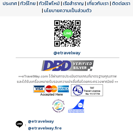
ประเทศ
โปรแกรมทัวร์
รีวิวลูกค้าจริง
ใบอนุญาตนำเที่ยว
|
ทัวร์ไทย
|
ทัวร์ไฟไหม้
|
เรือสำราญ
|
เกี่ยวกับเรา
|
ติดต่อเรา
ดาวน์โหลด PDF
เปิดหน้าเต็ม
เปิดหน้าเต็ม
A20434 PDF
รีวิวจาก eTravelWay
เลขที่ 11/11450
|
นโยบายความเป็นส่วนตัว
กำลังโหลดโปรแกรม...
กำลังโหลดรีวิว...
กำลังโหลดใบอนุญาต...
@etravelway
==eTravelWay.com ได้ผ่านการประเมินตามเกณฑ์มาตรฐานคุณภาพ
และได้รับเครื่องหมายรับรองความน่าเชื่อถือโดยกระทรวงพาณิชย์ ==
@etravelway
:
@etravelway.fire