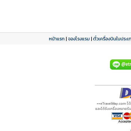
หน้าแรก
|
จองโรงแรม
|
ตั๋วเครื่องบินในประเ
โปรแกรมทัวร์
รีวิวลูกค้าจริง
ใบอนุญาตนำเที่ยว
A20444 PDF
รีวิวจาก eTravelWay
เลขที่ 11/11450
กำลังโหลดโปรแกรม...
กำลังโหลดรีวิว...
กำลังโหลดใบอนุญาต...
==eTravelWay.com ได
และได้รับเครื่องหมายร