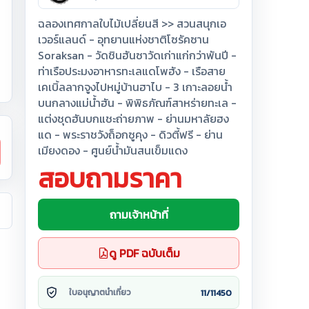
ฉลองเทศกาลใบไม้เปลี่ยนสี >> สวนสนุกเอ
เวอร์แลนด์ - อุทยานแห่งชาติโซรัคซาน
Soraksan - วัดชินฮันซาวัดเก่าแก่กว่าพันปี -
ท่าเรือประมงอาหารทะเลแดโพฮัง - เรือสาย
เคเบิ้ลลากจูงไปหมู่บ้านฮาไบ - 3 เกาะลอยน้ำ
บนกลางแม่น้ำฮัน - พิพิธภัณฑ์สาหร่ายทะเล -
แต่งชุดฮันบกแชะถ่ายภาพ - ย่านมหาลัยฮง
แด - พระราชวังถ็อกซูคุง - ดิวตี้ฟรี - ย่าน
เมียงดอง - ศูนย์น้ำมันสนเข็มแดง
สอบถามราคา
ถามเจ้าหน้าที่
ดู PDF ฉบับเต็ม
11/11450
ใบอนุญาตนำเที่ยว