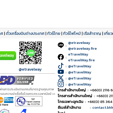
ทศ
|
ตั๋วเครื่องบินต่างประเทศ
|
ทัวร์ไทย
|
ทัวร์ไฟไหม้
|
เรือสำราญ
|
เกี่ย
@etravelway
:
@etravelway.fire
eTravelWay
:
eTravelWay.fire
:
@eTravelWay
@etravelway
:
@eTravelWay
:
@eTravelWay
:
@eTravelWay
้ผ่านการประเมินตามเกณฑ์มาตรฐานคุณภาพ
โทรสำนักงานใหญ่
:
+66(0) 2116 6
ับรองความน่าเชื่อถือโดยกระทรวงพาณิชย์ ==
โทรสารสำนักงานใหญ่
:
+66(0) 21
โทรเฉพาะฉุกเฉิน
:
+66(0) 85 364
อีเมล์สำนักงาน
:
contact.bk