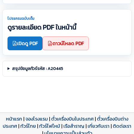
โปรแกรมฉบับเต็ม
ดูรายละเอียด PDF ในหน้านี้
เปิดดู PDF
ดาวน์โหลด PDF
สรุปข้อมูลทัวร์รหัส : A20445
หน้าแรก
|
จองโรงแรม
|
ตั๋วเครื่องบินในประเทศ
|
ตั๋วเครื่องบินต่าง
ประเทศ
โปรแกรมทัวร์
รีวิวลูกค้าจริง
ใบอนุญาตนำเที่ยว
|
ทัวร์ไทย
|
ทัวร์ไฟไหม้
|
เรือสำราญ
|
เกี่ยวกับเรา
|
ติดต่อเรา
ดาวน์โหลด PDF
เปิดหน้าเต็ม
เปิดหน้าเต็ม
A20445 PDF
รีวิวจาก eTravelWay
เลขที่ 11/11450
|
นโยบายความเป็นส่วนตัว