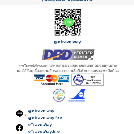
กำลังโหลดโปรแกรม...
กำลังโหลดรีวิว...
กำลังโหลดใบอนุญาต...
@etravelway
==eTravelWay.com ได้ผ่านการประเมินตามเกณฑ์มาตรฐานคุณภาพ
และได้รับเครื่องหมายรับรองความน่าเชื่อถือโดยกระทรวงพาณิชย์ ==
@etravelway
:
@etravelway.fire
eTravelWay
:
eTravelWay.fire