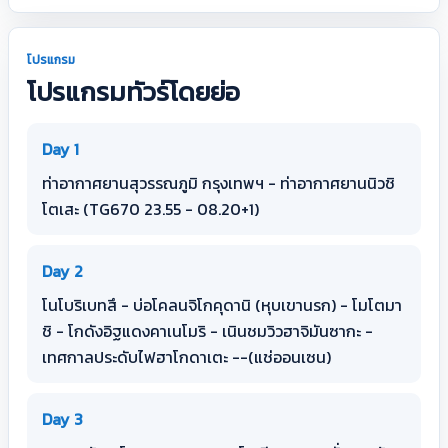
โปรแกรม
โปรแกรมทัวร์โดยย่อ
Day 1
ท่าอากาศยานสุวรรณภูมิ กรุงเทพฯ - ท่าอากาศยานนิวชิ
โตเสะ (TG670 23.55 - 08.20+1)
Day 2
โนโบริเบทสึ - บ่อโคลนจิโกคุดานิ (หุบเขานรก) - โมโตมา
ชิ - โกดังอิฐแดงคาเนโมริ - เนินชมวิวฮาจิมันซากะ -
เทศกาลประดับไฟฮาโกดาเตะ --(แช่ออนเซน)
Day 3