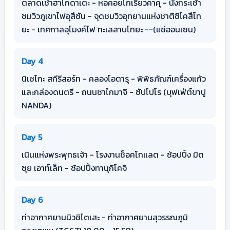
ตลาดเช้าฮาโกดาเตะ - หอคอยโกเรียวคาคุ - นั่งกระเช้า
ชมวิวภูเขาไฟอุสึซัน - จุดชมวิวอุทยานแห่งชาติชิโคสึโท
ยะ - เทศกาลอุโมงค์ไฟ ทะเลสาบโทยะ --(แช่ออนเซน)
Day 4
นิเซโกะ สกีรีสอร์ท - คลองโอตารุ - พิพิธภัณฑ์เครื่องแก้ว
และกล่องดนตรี - ถนนซาไกมาจิ - ซัปโปโร (บุฟเฟ่ต์ขาปู
NANDA)
Day 5
เนินแห่งพระพุทธเจ้า - โรงงานช็อคโกแลต - ช้อปปิ้ง มิต
ซุย เอาท์เล็ท - ช้อปปิ้งทานุกิโคจิ
Day 6
ท่าอากาศยานนิวชิโตเสะ - ท่าอากาศยานสุวรรณภูมิ