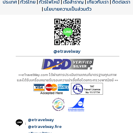
ประเทศ
โปรแกรมทัวร์
รีวิวลูกค้าจริง
ใบอนุญาตนำเที่ยว
|
ทัวร์ไทย
|
ทัวร์ไฟไหม้
|
เรือสำราญ
|
เกี่ยวกับเรา
|
ติดต่อเรา
ดาวน์โหลด PDF
เปิดหน้าเต็ม
เปิดหน้าเต็ม
A20453 PDF
รีวิวจาก eTravelWay
เลขที่ 11/11450
|
นโยบายความเป็นส่วนตัว
กำลังโหลดโปรแกรม...
กำลังโหลดรีวิว...
กำลังโหลดใบอนุญาต...
@etravelway
==eTravelWay.com ได้ผ่านการประเมินตามเกณฑ์มาตรฐานคุณภาพ
และได้รับเครื่องหมายรับรองความน่าเชื่อถือโดยกระทรวงพาณิชย์ ==
@etravelway
:
@etravelway.fire