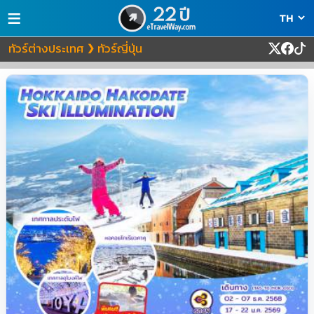
≡
ทัวร์ต่างประเทศ
ทัวร์ญี่ปุ่น
❯