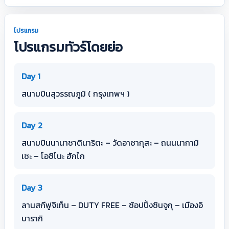
โปรแกรม
โปรแกรมทัวร์โดยย่อ
Day 1
สนามบินสุวรรณภูมิ ( กรุงเทพฯ )
Day 2
สนามบินนานาชาตินาริตะ – วัดอาซากุสะ – ถนนนากามิ
เซะ – โอชิโนะ ฮักไก
Day 3
ลานสกีฟูจิเท็น – DUTY FREE – ช้อปปิ้งชินจูกุ – เมืองอิ
บารากิ