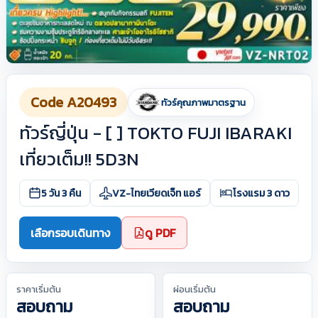
Code A20493
ทัวร์คุณภาพมาตรฐาน
ทัวร์ญี่ปุ่น - [ ] TOKTO FUJI IBARAKI
เที่ยวเต็ม!! 5D3N
5 วัน 3 คืน
VZ-ไทยเวียดเจ็ท แอร์
โรงแรม 3 ดาว
เลือกรอบเดินทาง
ดู PDF
ราคาเริ่มต้น
ผ่อนเริ่มต้น
สอบถาม
สอบถาม