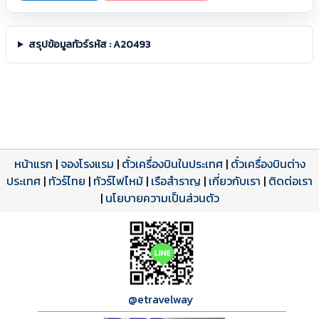
สรุปข้อมูลทัวร์รหัส : A20493
หน้าแรก
|
จองโรงแรม
|
ตั๋วเครื่องบินในประเทศ
|
ตั๋วเครื่องบินต่าง
ประเทศ
โปรแกรมทัวร์
รีวิวลูกค้าจริง
ใบอนุญาตนำเที่ยว
|
ทัวร์ไทย
|
ทัวร์ไฟไหม้
|
เรือสำราญ
|
เกี่ยวกับเรา
|
ติดต่อเรา
ดาวน์โหลด PDF
เปิดหน้าเต็ม
เปิดหน้าเต็ม
A20493 PDF
รีวิวจาก eTravelWay
เลขที่ 11/11450
|
นโยบายความเป็นส่วนตัว
กำลังโหลดโปรแกรม...
กำลังโหลดรีวิว...
กำลังโหลดใบอนุญาต...
@etravelway