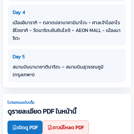
Day 4
เมืองอิบารากิ – ตลาดปลานาคามินาโตะ - ศาลเจ้าโออาไร
อิโซซากิ - วัดนาริตะซันชินโชจิ – AEON MALL - เมืองนา
ริตะ
Day 5
สนามบินนานาชาตินาริตะ – สนามบินสุวรรณภูมิ
(กรุงเทพฯ)
โปรแกรมฉบับเต็ม
ดูรายละเอียด PDF ในหน้านี้
เปิดดู PDF
ดาวน์โหลด PDF