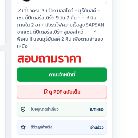
📌เที่ยวครบ 3 เมือง มอสโคว์ - มูร์มันสค์ -
เซนต์ปีเตอร์สเบิร์ก 9 วัน 7 คืน - - 📌บิน
ภายใน 2 ขา + นั่งรถไฟความเร็วสูง SAPSAN
จากเซนต์ปีเตอร์สเบิร์ก สู่มอสโคว์ - - 📌
พิเศษ!!! นอนมูร์มันสค์ 2 คืน เพื่อตามล่าแสง
เหนือ
สอบถามราคา
ถามเจ้าหน้าที่
ดู PDF ฉบับเต็ม
11/11450
ใบอนุญาตนำเที่ยว
อ่านรีวิว
รีวิวลูกค้าจริง