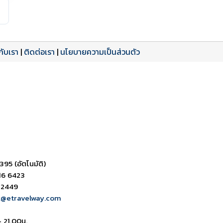
วกับเรา
|
ติดต่อเรา
|
นโยบายความเป็นส่วนตัว
ดาวน์โหลด PDF
เปิดหน้าเต็ม
เปิดหน้าเต็ม
395 (อัตโนมัติ)
16 6423
 2449
k@etravelway.com
- 21.00น.