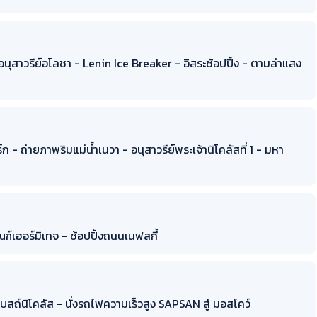
- อนุสาวรีย์อโลชา - Lenin Ice Breaker - อิสระช้อปปิ้ง - ตามล่าแสง
์ก - ถ่ายภาพริมแม่น้ำเนวา - อนุสาวรีย์พระเจ้านิโคลัสที่ 1 - มหา
ฑ์เฮอร์มิเทจ - ช้อปปิ้งถนนเนฟสกี้
บสถ์นิโคลัส - นั่งรถไฟความเร็วสูง SAPSAN สู่ มอสโคว์