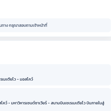
ินทาง กรุณาสอบถามเจ้าหน้าที่
รเมเตียโว - มอสโคว์
สโคว์ - มหาวิหารเซนต์ซาเวียร์ - สนามบินเชเรเมเตียโว บินภายในสู่