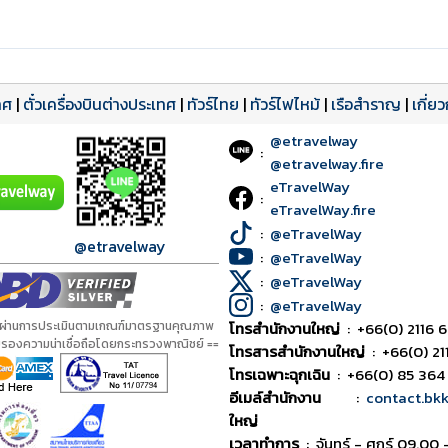
ทศ
|
ตั๋วเครื่องบินต่างประเทศ
|
ทัวร์ไทย
|
ทัวร์ไฟไหม้
|
เรือสำราญ
|
เกี่ย
@etravelway
:
@etravelway.fire
eTravelWay
:
eTravelWay.fire
:
@eTravelWay
@etravelway
:
@eTravelWay
:
@eTravelWay
:
@eTravelWay
้ผ่านการประเมินตามเกณฑ์มาตรฐานคุณภาพ
โทรสำนักงานใหญ่
:
+66(0) 2116 6
ับรองความน่าเชื่อถือโดยกระทรวงพาณิชย์ ==
โทรสารสำนักงานใหญ่
:
+66(0) 21
โทรเฉพาะฉุกเฉิน
:
+66(0) 85 364
อีเมล์สำนักงาน
:
contact.bk
ใหญ่
เวลาทำการ
:
จันทร์ - ศุกร์ 09.00 