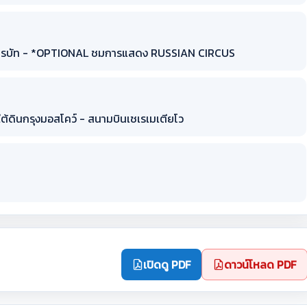
นอารบัท - *OPTIONAL ชมการแสดง RUSSIAN CIRCUS
ใต้ดินกรุงมอสโคว์ - สนามบินเชเรเมเตียโว
เปิดดู PDF
ดาวน์โหลด PDF