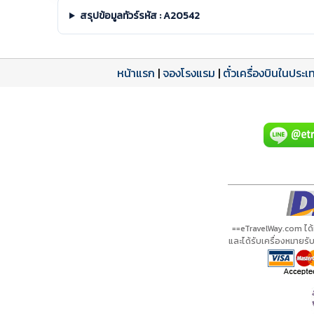
สรุปข้อมูลทัวร์รหัส : A20542
หน้าแรก
|
จองโรงแรม
|
ตั๋วเครื่องบินในประเ
โปรแกรมทัวร์
รีวิวลูกค้าจริง
ใบอนุญาตนำเที่ยว
A20542 PDF
รีวิวจาก eTravelWay
เลขที่ 11/11450
กำลังโหลดโปรแกรม...
กำลังโหลดรีวิว...
กำลังโหลดใบอนุญาต...
==eTravelWay.com ได
และได้รับเครื่องหมายร