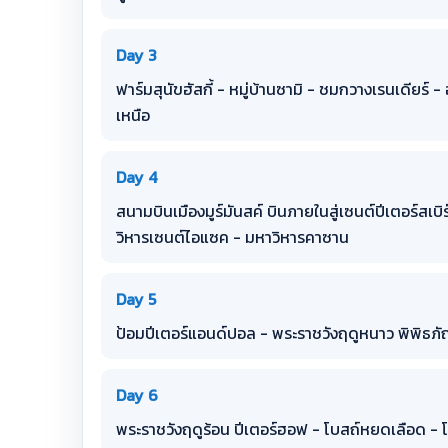
Day 3
ฟาร์มสุนัขฮัสกี้ - หมู่บ้านซามิ - ชมกวางเรนเดียร์ 
เหนือ
Day 4
สนามบินเมืองมูร์มันสค์ บินภายในสู่เซนต์ปีเตอร์สเบิร
วิหารเซนต์ไอแซค - มหาวิหารคาซาน
Day 5
ป้อมปีเตอร์แอนด์ปอล - พระราชวังฤดูหนาว พิพิธภัณ
Day 6
พระราชวังฤดูร้อน ปีเตอร์ฮอฟ - โบสถ์หยดเลือด - โ