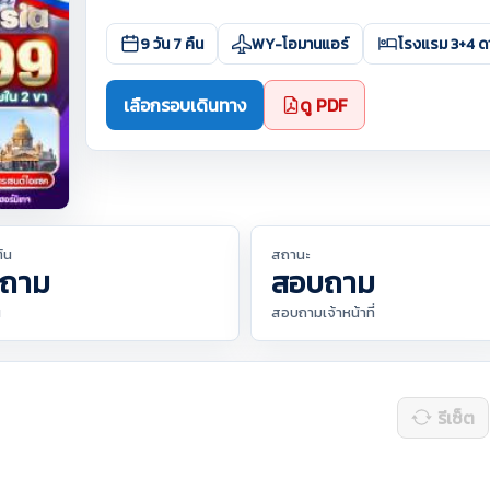
9 วัน 7 คืน
WY-โอมานแอร์
โรงแรม 3+4 ด
เลือกรอบเดินทาง
ดู PDF
ต้น
สถานะ
ถาม
สอบถาม
น
สอบถามเจ้าหน้าที่
รีเซ็ต