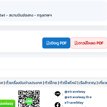
tlet - สนามบินฮ่องกง - กรุงเทพฯ
เปิดดู PDF
ดาวน์โหลด PDF
ทศ
|
ตั๋วเครื่องบินต่างประเทศ
|
ทัวร์ไทย
|
ทัวร์ไฟไหม้
|
เรือสำราญ
|
เกี่ย
@etravelway
:
@etravelway.fire
eTravelWay
: