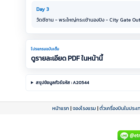
Day 3
วัดชีซาน - พระใหญ่กระเช้านองปิง - City Gate Ou
โปรแกรมฉบับเต็ม
ดูรายละเอียด PDF ในหน้านี้
สรุปข้อมูลทัวร์รหัส : A20544
หน้าแรก
|
จองโรงแรม
|
ตั๋วเครื่องบินในประเ
โปรแกรมทัวร์
รีวิวลูกค้าจริง
ใบอนุญาตนำเที่ยว
A20544 PDF
รีวิวจาก eTravelWay
เลขที่ 11/11450
กำลังโหลดโปรแกรม...
กำลังโหลดรีวิว...
กำลังโหลดใบอนุญาต...