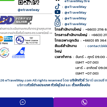
eTravelWay.fire
:
@eTravelWay
@etravelway
:
@eTravelWay
:
@eTravelWay
:
@eTravelWay
้ผ่านการประเมินตามเกณฑ์มาตรฐานคุณภาพ
โทรสำนักงานใหญ่
:
+66(0) 2116 6
ับรองความน่าเชื่อถือโดยกระทรวงพาณิชย์ ==
โทรสารสำนักงานใหญ่
:
+66(0) 21
โทรเฉพาะฉุกเฉิน
:
+66(0) 85 364
อีเมล์สำนักงาน
:
contact.bk
ใหญ่
เวลาทำการ
:
จันทร์ - ศุกร์ 09.00 
(GMT +07.00)
เสาร์ - อาทิตย์ 09.0
(GMT +07.00)
026
eTravelWay.com All rights reserved โดย
บริษัททัวร์
วีอาร์ เอเจนซี
บริการ
ทัวร์ต่างประเทศ
ทัวร์ยุโรป
และ
ตั๋วเครื่องบิน