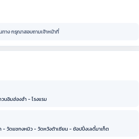
ินทาง กรุณาสอบถามเจ้าหน้าที่
ม่กวนอิมฮ่องฮำ - โรงแรม
ก - วัดแชกงหมิว - วัดหวังต้าเซียน - ช้อปปิ้งเลดี้มาเก็ต