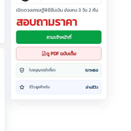
เปิดดวงเศรษฐีพิธียืมเงิน ฮ่องกง 3 วัน 2 คืน
สอบถามราคา
ถามเจ้าหน้าที่
ดู PDF ฉบับเต็ม
11/11450
ใบอนุญาตนำเที่ยว
อ่านรีวิว
รีวิวลูกค้าจริง