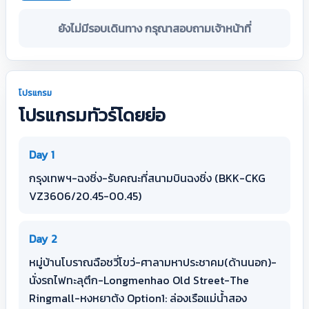
ยังไม่มีรอบเดินทาง กรุณาสอบถามเจ้าหน้าที่
โปรแกรม
โปรแกรมทัวร์โดยย่อ
Day 1
กรุงเทพฯ-ฉงชิ่ง-รับคณะที่สนามบินฉงชิ่ง (BKK-CKG
VZ3606/20.45-00.45)
Day 2
หมู่บ้านโบราณฉือชวี่โขว่-ศาลามหาประชาคม(ด้านนอก)-
นั่งรถไฟทะลุตึก-Longmenhao Old Street-The
Ringmall-หงหยาต้ง Option1: ล่องเรือแม่น้ำสอง