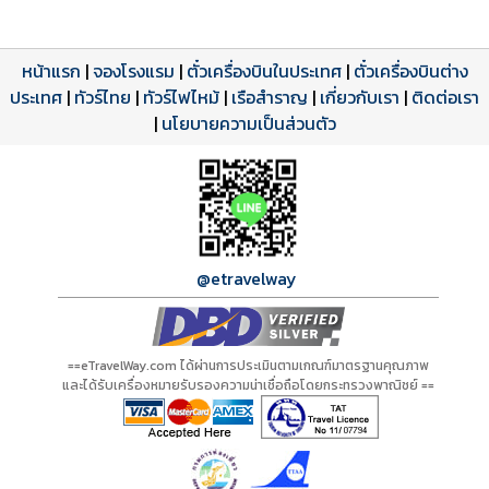
หน้าแรก
|
จองโรงแรม
|
ตั๋วเครื่องบินในประเทศ
|
ตั๋วเครื่องบินต่าง
ประเทศ
โปรแกรมทัวร์
รีวิวลูกค้าจริง
ใบอนุญาตนำเที่ยว
|
ทัวร์ไทย
|
ทัวร์ไฟไหม้
|
เรือสำราญ
|
เกี่ยวกับเรา
|
ติดต่อเรา
ดาวน์โหลด PDF
เปิดหน้าเต็ม
เปิดหน้าเต็ม
A20582 PDF
รีวิวจาก eTravelWay
เลขที่ 11/11450
|
นโยบายความเป็นส่วนตัว
กำลังโหลดโปรแกรม...
กำลังโหลดรีวิว...
กำลังโหลดใบอนุญาต...
@etravelway
==eTravelWay.com ได้ผ่านการประเมินตามเกณฑ์มาตรฐานคุณภาพ
และได้รับเครื่องหมายรับรองความน่าเชื่อถือโดยกระทรวงพาณิชย์ ==