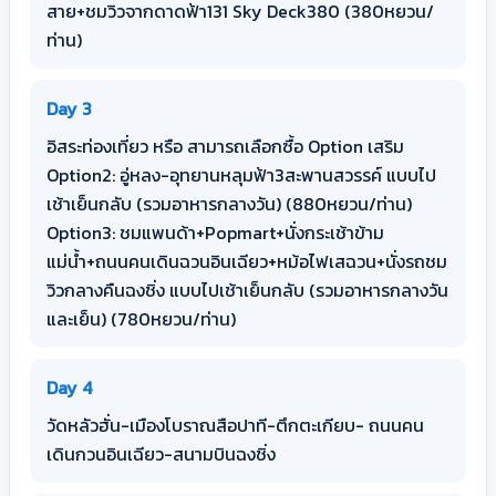
สาย+ชมวิวจากดาดฟ้า131 Sky Deck380 (380หยวน/
ท่าน)
Day 3
อิสระท่องเที่ยว หรือ สามารถเลือกซื้อ Option เสริม
Option2: อู่หลง-อุทยานหลุมฟ้า3สะพานสวรรค์ แบบไป
เช้าเย็นกลับ (รวมอาหารกลางวัน) (880หยวน/ท่าน)
Option3: ชมแพนด้า+Popmart+นั่งกระเช้าข้าม
แม่น้ำ+ถนนคนเดินฉวนอินเฉียว+หม้อไฟเสฉวน+นั่งรถชม
วิวกลางคืนฉงชิ่ง แบบไปเช้าเย็นกลับ (รวมอาหารกลางวัน
และเย็น) (780หยวน/ท่าน)
Day 4
วัดหลัวฮั่น-เมืองโบราณสือปาที-ตึกตะเกียบ- ถนนคน
เดินกวนอินเฉียว-สนามบินฉงชิ่ง