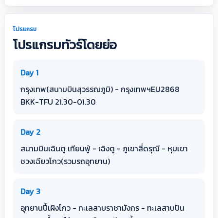
โปรแกรม
โปรแกรมทัวร์โดยย่อ
Day 1
กรุงเทพ(สนามบินสุวรรณภูมิ) - กรุงเทพฯEU2868
BKK-TFU 21.30-01.30
Day 2
สนามบินเฉินตู เทียนฟู่ - เฉิงตู - ภูเขาสี่ดรุณี - หุบเขา
ชวงเฉียวโกว(รวมรถอุทยาน)
Day 3
อุทยานปี้เผิงโกว - ทะเลสาบราชามังกร - ทะเลสาบปัน