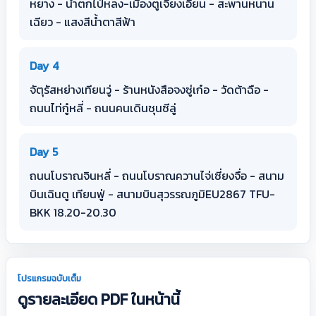
หยาง - น้ำตกไป่หลง-เมืองตูเจียงเอี้ยน - สะพานหนาน
เฉียว - แสงสีน้ำตาสีฟ้า
Day 4
จัตุรัสหย่างเทียนวู่ - ร้านหนังสือจงซู่เก๋อ - วัดต้าฉือ -
ถนนไท่กู๋หลี่ - ถนนคนเดินชุนซีลู่
Day 5
ถนนโบราณจินหลี่ - ถนนโบราณควานไจ่เซี่ยงจื่อ - สนาม
บินเฉินตู เทียนฟู่ - สนามบินสุวรรณภูมิEU2867 TFU-
BKK 18.20-20.30
โปรแกรมฉบับเต็ม
ดูรายละเอียด PDF ในหน้านี้