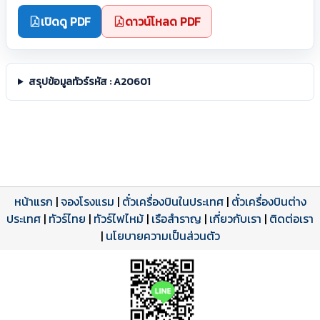
เปิดดู PDF
ดาวน์โหลด PDF
สรุปข้อมูลทัวร์รหัส : A20601
หน้าแรก
|
จองโรงแรม
|
ตั๋วเครื่องบินในประเทศ
|
ตั๋วเครื่องบินต่าง
ประเทศ
โปรแกรมทัวร์
รีวิวลูกค้าจริง
ใบอนุญาตนำเที่ยว
|
ทัวร์ไทย
|
ทัวร์ไฟไหม้
|
เรือสำราญ
|
เกี่ยวกับเรา
|
ติดต่อเรา
ดาวน์โหลด PDF
เปิดหน้าเต็ม
เปิดหน้าเต็ม
A20601 PDF
รีวิวจาก eTravelWay
เลขที่ 11/11450
|
นโยบายความเป็นส่วนตัว
กำลังโหลดโปรแกรม...
กำลังโหลดรีวิว...
กำลังโหลดใบอนุญาต...