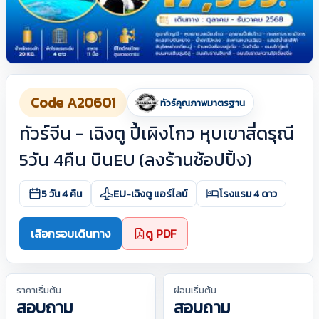
Code A20601
ทัวร์คุณภาพมาตรฐาน
ทัวร์จีน - เฉิงตู ปี้เผิงโกว หุบเขาสี่ดรุณี
5วัน 4คืน บินEU (ลงร้านช้อปปิ้ง)
5 วัน 4 คืน
EU-เฉิงตู แอร์ไลน์
โรงแรม 4 ดาว
เลือกรอบเดินทาง
ดู PDF
ราคาเริ่มต้น
ผ่อนเริ่มต้น
สอบถาม
สอบถาม