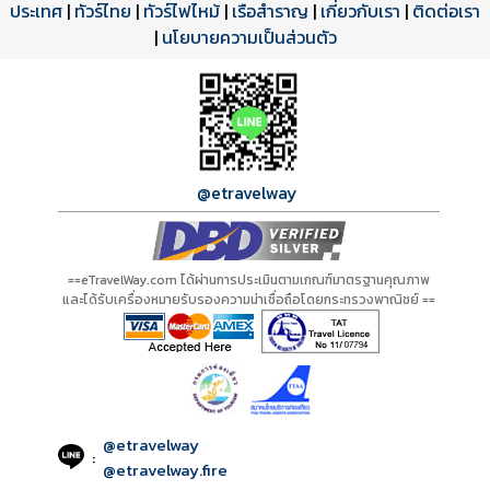
ประเทศ
โปรแกรมทัวร์
รีวิวลูกค้าจริง
ใบอนุญาตนำเที่ยว
|
ทัวร์ไทย
|
ทัวร์ไฟไหม้
|
เรือสำราญ
|
เกี่ยวกับเรา
|
ติดต่อเรา
ดาวน์โหลด PDF
เปิดหน้าเต็ม
เปิดหน้าเต็ม
A20641 PDF
รีวิวจาก eTravelWay
เลขที่ 11/11450
|
นโยบายความเป็นส่วนตัว
กำลังโหลดโปรแกรม...
กำลังโหลดรีวิว...
กำลังโหลดใบอนุญาต...
@etravelway
==eTravelWay.com ได้ผ่านการประเมินตามเกณฑ์มาตรฐานคุณภาพ
และได้รับเครื่องหมายรับรองความน่าเชื่อถือโดยกระทรวงพาณิชย์ ==
@etravelway
:
@etravelway.fire