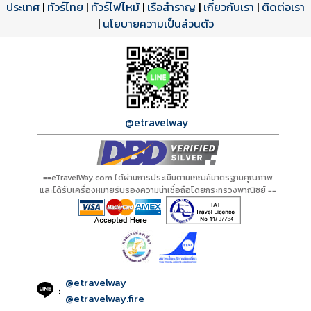
ประเทศ
โปรแกรมทัวร์
รีวิวลูกค้าจริง
ใบอนุญาตนำเที่ยว
|
ทัวร์ไทย
|
ทัวร์ไฟไหม้
|
เรือสำราญ
|
เกี่ยวกับเรา
|
ติดต่อเรา
ดาวน์โหลด PDF
เปิดหน้าเต็ม
เปิดหน้าเต็ม
A20644 PDF
รีวิวจาก eTravelWay
เลขที่ 11/11450
|
นโยบายความเป็นส่วนตัว
กำลังโหลดโปรแกรม...
กำลังโหลดรีวิว...
กำลังโหลดใบอนุญาต...
@etravelway
==eTravelWay.com ได้ผ่านการประเมินตามเกณฑ์มาตรฐานคุณภาพ
และได้รับเครื่องหมายรับรองความน่าเชื่อถือโดยกระทรวงพาณิชย์ ==
@etravelway
:
@etravelway.fire