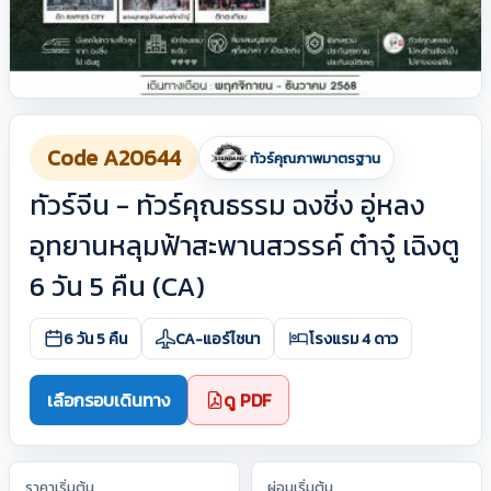
Code A20644
ทัวร์คุณภาพมาตรฐาน
ทัวร์จีน - ทัวร์คุณธรรม ฉงชิ่ง อู่หลง
อุทยานหลุมฟ้าสะพานสวรรค์ ต๋าจู๋ เฉิงตู
6 วัน 5 คืน (CA)
6 วัน 5 คืน
CA-แอร์ไชนา
โรงแรม 4 ดาว
เลือกรอบเดินทาง
ดู PDF
ราคาเริ่มต้น
ผ่อนเริ่มต้น