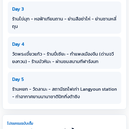
Day 3
ร้านไข่มุก - หอฟ้าเทียนถาน - ย่านสือช่าไห่ - ย่านซานหลี่
ถุน
Day 4
วัดพระเขี้ยวแก้ว - ร้านปี่เซียะ - กำแพงเมืองจีน (ด่านจวี
ยงกวน) - ร้านบัวหิมะ - ผ่านชมสนามกีฬารังนก
Day 5
ร้านหยก - วัดลามะ - สถานีรถไฟเก่า Langyoun station
- ท่าอากาศยานนานาชาติปักกิ่งต้าซิง
โปรแกรมฉบับเต็ม