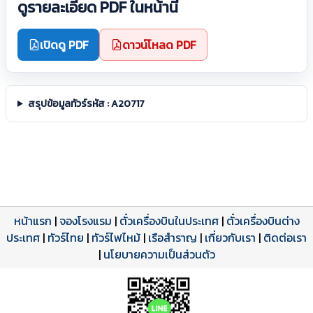
ดูรายละเอียด PDF ในหน้านี้
เปิดดู PDF
ดาวน์โหลด PDF
สรุปข้อมูลทัวร์รหัส : A20717
หน้าแรก
|
จองโรงแรม
|
ตั๋วเครื่องบินในประเทศ
|
ตั๋วเครื่องบินต่าง
ประเทศ
โปรแกรมทัวร์
รีวิวลูกค้าจริง
ใบอนุญาตนำเที่ยว
|
ทัวร์ไทย
|
ทัวร์ไฟไหม้
|
เรือสำราญ
|
เกี่ยวกับเรา
|
ติดต่อเรา
ดาวน์โหลด PDF
เปิดหน้าเต็ม
เปิดหน้าเต็ม
A20717 PDF
รีวิวจาก eTravelWay
เลขที่ 11/11450
|
นโยบายความเป็นส่วนตัว
กำลังโหลดโปรแกรม...
กำลังโหลดรีวิว...
กำลังโหลดใบอนุญาต...