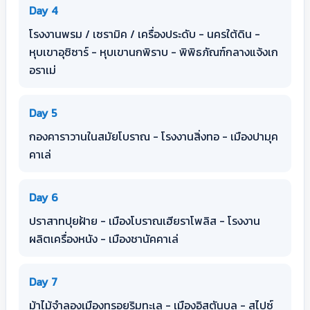
Day 4
โรงงานพรม / เซรามิค / เครื่องประดับ - นครใต้ดิน -
หุบเขาอุซิซาร์ - หุบเขานกพิราบ - พิพิธภัณฑ์กลางแจ้งเก
อราเม่
Day 5
กองคาราวานในสมัยโบราณ - โรงงานสิ่งทอ - เมืองปามุค
คาเล่
Day 6
ปราสาทปุยฝ้าย - เมืองโบราณเฮียราโพลิส - โรงงาน
ผลิตเครื่องหนัง - เมืองชานัคคาเล่
Day 7
ม้าไม้จำลองเมืองทรอยริมทะเล - เมืองอิสตันบูล - สไปซ์