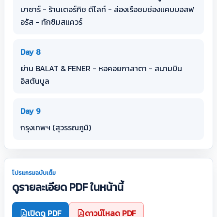
บาซาร์ - ร้านเตอร์กิช ดีไลท์ - ล่องเรือชมช่องแคบบอสฟ
อรัส - ทักซิมสแควร์
Day 8
ย่าน BALAT & FENER - หอคอยกาลาตา - สนามบิน
อิสตันบูล
Day 9
กรุงเทพฯ (สุวรรณภูมิ)
โปรแกรมฉบับเต็ม
ดูรายละเอียด PDF ในหน้านี้
เปิดดู PDF
ดาวน์โหลด PDF