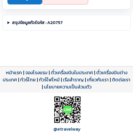
สรุปข้อมูลทัวร์รหัส : A20757
หน้าแรก
|
จองโรงแรม
|
ตั๋วเครื่องบินในประเทศ
|
ตั๋วเครื่องบินต่าง
ประเทศ
โปรแกรมทัวร์
รีวิวลูกค้าจริง
ใบอนุญาตนำเที่ยว
|
ทัวร์ไทย
|
ทัวร์ไฟไหม้
|
เรือสำราญ
|
เกี่ยวกับเรา
|
ติดต่อเรา
ดาวน์โหลด PDF
เปิดหน้าเต็ม
เปิดหน้าเต็ม
A20757 PDF
รีวิวจาก eTravelWay
เลขที่ 11/11450
|
นโยบายความเป็นส่วนตัว
กำลังโหลดโปรแกรม...
กำลังโหลดรีวิว...
กำลังโหลดใบอนุญาต...
@etravelway