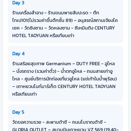
Day 3
ร้านเครื่องสำอาง - ร้านขนมพายสับปะรด - ตึก
ไทเป101(ไม่รวมค่าขึ้นตึกชั้น 89) – อนุสรณ์สถานเจียงไค
เชค - วัดซิงซาน – วัดหลงซาน - ซีเหมินติง CENTURY
HOTEL TAOYUAN หรือเทียบเท่า
Day 4
ร้านสร้อยสุขภาพ Germanium – DUTY FREE - อูไหล
– นั่งรถราง (รวมค่าตั๋ว) - น้ำตกอูไหล - ถนนสายเก่าอู
ไหล - ศูนย์บริการนักท่องเที่ยวอูไหล (แช่เท้าในน้ำพุร้อน)
– เถาหยวนไนท์มาร์เก็ต CENTURY HOTEL TAOYUAN
หรือเทียบเท่า
Day 5
วัดขอความรวย - สะพานต้าซี – ถนนโบราณต้าซี -
GLORIA OUTLET – สนามบินเถาหยวน VZ 569 (19.40-