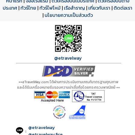
หน้าแรก
|
จองโรงแรม
|
ตั๋วเครื่องบินในประเทศ
|
ตั๋วเครื่องบินต่าง
ประเทศ
โปรแกรมทัวร์
รีวิวลูกค้าจริง
ใบอนุญาตนำเที่ยว
|
ทัวร์ไทย
|
ทัวร์ไฟไหม้
|
เรือสำราญ
|
เกี่ยวกับเรา
|
ติดต่อเรา
ดาวน์โหลด PDF
เปิดหน้าเต็ม
เปิดหน้าเต็ม
A20760 PDF
รีวิวจาก eTravelWay
เลขที่ 11/11450
|
นโยบายความเป็นส่วนตัว
กำลังโหลดโปรแกรม...
กำลังโหลดรีวิว...
กำลังโหลดใบอนุญาต...
@etravelway
==eTravelWay.com ได้ผ่านการประเมินตามเกณฑ์มาตรฐานคุณภาพ
และได้รับเครื่องหมายรับรองความน่าเชื่อถือโดยกระทรวงพาณิชย์ ==
@etravelway
:
@etravelway.fire