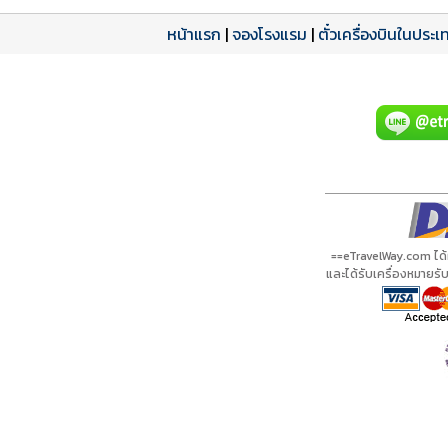
หน้าแรก
|
จองโรงแรม
|
ตั๋วเครื่องบินในประเ
โปรแกรมทัวร์
รีวิวลูกค้าจริง
ใบอนุญาตนำเที่ยว
A20787 PDF
รีวิวจาก eTravelWay
เลขที่ 11/11450
กำลังโหลดโปรแกรม...
กำลังโหลดรีวิว...
กำลังโหลดใบอนุญาต...
==eTravelWay.com ได
และได้รับเครื่องหมายร