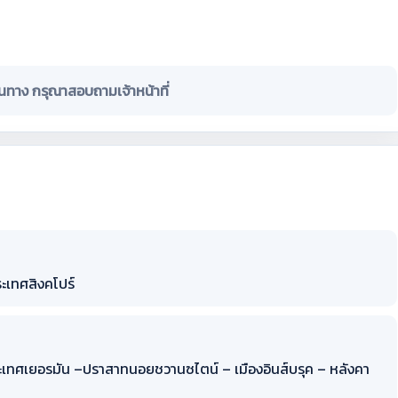
ินทาง กรุณาสอบถามเจ้าหน้าที่
ะเทศสิงคโปร์
ระเทศเยอรมัน –ปราสาทนอยชวานซไตน์ – เมืองอินส์บรุค – หลังคา