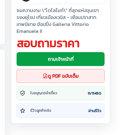
ชมความงาม \"โดโลไมท์\" ที่สุดแห่งขุนเขา
ของยุโรป เที่ยวเมืองเวนิส - เยือนปราสาท
เทพนิยาย ช้อปปิ้ง Galleria Vittorio
Emanuele II
สอบถามราคา
ถามเจ้าหน้าที่
ดู PDF ฉบับเต็ม
11/11450
ใบอนุญาตนำเที่ยว
อ่านรีวิว
รีวิวลูกค้าจริง