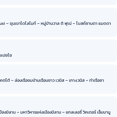
Siusi – ขุนเขาโดโลไมท์ – หมู่บ้านวาล ดิ ฟุเน่ – โบสถ์ซานตา แมดดา
ัมเปซโซ
คตโต้ – ล่องเรือชมบ้านเรือนชาว เวนิส – เกาะเวนิส – ท่าเรือซา
มืองมิลาน – มหาวิหารแห่งเมืองมิลาน – แกลเลอรี่ วิคเตอร์ เอ็มมานู