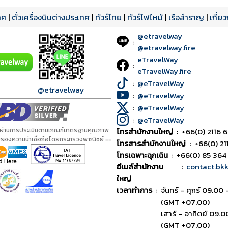
ทศ
|
ตั๋วเครื่องบินต่างประเทศ
|
ทัวร์ไทย
|
ทัวร์ไฟไหม้
|
เรือสำราญ
|
เกี่ย
@etravelway
:
@etravelway.fire
eTravelWay
:
eTravelWay.fire
:
@eTravelWay
@etravelway
:
@eTravelWay
:
@eTravelWay
:
@eTravelWay
้ผ่านการประเมินตามเกณฑ์มาตรฐานคุณภาพ
โทรสำนักงานใหญ่
:
+66(0) 2116 6
ับรองความน่าเชื่อถือโดยกระทรวงพาณิชย์ ==
โทรสารสำนักงานใหญ่
:
+66(0) 21
โทรเฉพาะฉุกเฉิน
:
+66(0) 85 364
อีเมล์สำนักงาน
:
contact.bk
ใหญ่
เวลาทำการ
:
จันทร์ - ศุกร์ 09.00 
(GMT +07.00)
เสาร์ - อาทิตย์ 09.0
(GMT +07.00)