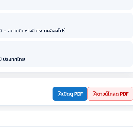
ลี – สนามบินชางงี ประเทศสิงคโปร์
มิ ประเทศไทย
เปิดดู PDF
ดาวน์โหลด PDF