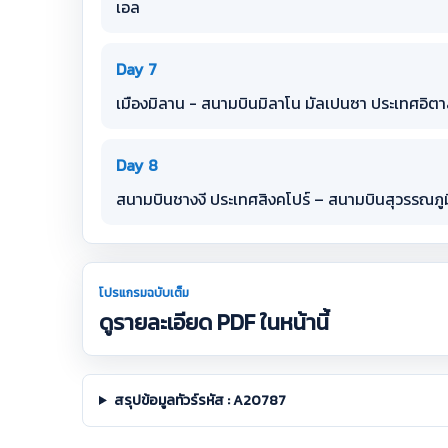
เอล
Day 7
เมืองมิลาน - สนามบินมิลาโน มัลเปนซา ประเทศอิตา
Day 8
สนามบินชางงี ประเทศสิงคโปร์ – สนามบินสุวรรณภู
โปรแกรมฉบับเต็ม
ดูรายละเอียด PDF ในหน้านี้
สรุปข้อมูลทัวร์รหัส : A20787