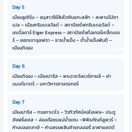
Day 5
เมืองลูเซิร์น – อนุสาวรีย์สิงโตหินแกะสลัก – สะพานไม้ชา
เปล – เมืองกรินเดลวัลด์ – สถานีรถไฟกรินเดลวัลด์ –
เคเบิ้ลคาร์ Eiger Express – สถานีรถไฟไอเกอร์เกล็ทเชอ
ร์ – ยอดเขาจุงเฟรา – ธารน้ำแข็ง – ถ้ำน้ำแข็งพันปี –
เมืองดิจอง
Day 6
เมืองดิจอง – เมืองปารีส – พระราชวังแวร์ซายส์ – ย่า
นมงต์มาตร์ – มหาวิหารซาเครเกอร์
Day 7
เมืองปารีส – ทรอกาเดโร – วิวทิวทัศน์หอไอเฟล– ประตู
ชัยฝรั่งเศส – ล่องเรือชมแม่น้ำแซน –พิพิธภัณฑ์ลูฟวร์ –
ห้างปลอดภาษี – ห้างสรรพสินค้าแกลลอรี่ ลาฟาแยตต์