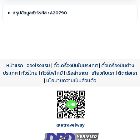
สรุปข้อมูลทัวร์รหัส : A20790
หน้าแรก
|
จองโรงแรม
|
ตั๋วเครื่องบินในประเทศ
|
ตั๋วเครื่องบินต่าง
ประเทศ
โปรแกรมทัวร์
รีวิวลูกค้าจริง
ใบอนุญาตนำเที่ยว
|
ทัวร์ไทย
|
ทัวร์ไฟไหม้
|
เรือสำราญ
|
เกี่ยวกับเรา
|
ติดต่อเรา
ดาวน์โหลด PDF
เปิดหน้าเต็ม
เปิดหน้าเต็ม
A20790 PDF
รีวิวจาก eTravelWay
เลขที่ 11/11450
|
นโยบายความเป็นส่วนตัว
กำลังโหลดโปรแกรม...
กำลังโหลดรีวิว...
กำลังโหลดใบอนุญาต...
@etravelway