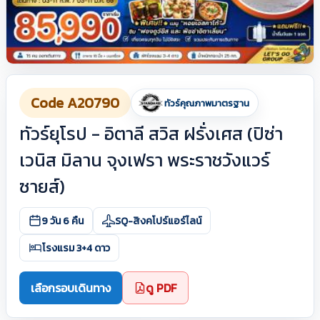
Code A20790
ทัวร์คุณภาพมาตรฐาน
ทัวร์ยุโรป - อิตาลี สวิส ฝรั่งเศส (ปิซ่า
เวนิส มิลาน จุงเฟรา พระราชวังแวร์
ซายส์)
9 วัน 6 คืน
SQ-สิงคโปร์แอร์ไลน์
โรงแรม 3+4 ดาว
เลือกรอบเดินทาง
ดู PDF