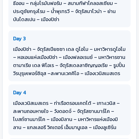
ธีออน – กลุ่มโรมันฟอรัม – สนามกีฬาโคลอสเซียม –
ประตูชัยกรุงโรม – น้ำพุเทรวี – จัตุรัสนาโวน่า – ย่าน
บันไดสเปน – เมืองปิซ่า
Day 3
เมืองปิซ่า – จัตุรัสเปียซซา เดล ดูโอโม – มหาวิหารดูโอโม
– หอเอนแห่งเมืองปิซ่า – เมืองฟลอเรนซ์ – มหาวิหารซาน
ตามาเรีย เดล ฟิโอเร – จัตุรัสเดลลาซิญญอเรีย – รูปปั้น
วีรบุรุษเพอร์ซิอุส –สะพานเวคคิโอ – เมืองเวนิสเมสเตร
Day 4
เมืองเวนิสเมสเตร – ท่าเรือตรอนเคตโต้ – เกาะเวนิส –
สะพานถอนหายใจ – วังดอดจ์ – จัตุรัสซานมาร์โค –
โบสถ์ซานมาร์โค – เมืองมิลาน – มหาวิหารแห่งเมืองมิ
ลาน – แกลเลอรี วิคเตอร์ เอ็มมานูเอล – เมืองลูเซิร์น