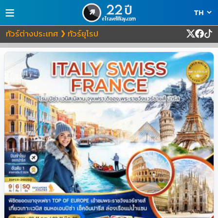
≡
ทัวร์ต่างประเทศ
ทัวร์ยุโรป
❯