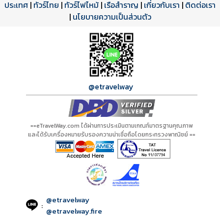
ประเทศ
โปรแกรมทัวร์
รีวิวลูกค้าจริง
ใบอนุญาตนำเที่ยว
|
ทัวร์ไทย
|
ทัวร์ไฟไหม้
|
เรือสำราญ
|
เกี่ยวกับเรา
|
ติดต่อเรา
ดาวน์โหลด PDF
เปิดหน้าเต็ม
เปิดหน้าเต็ม
A20894 PDF
รีวิวจาก eTravelWay
เลขที่ 11/11450
|
นโยบายความเป็นส่วนตัว
กำลังโหลดโปรแกรม...
กำลังโหลดรีวิว...
กำลังโหลดใบอนุญาต...
@etravelway
==eTravelWay.com ได้ผ่านการประเมินตามเกณฑ์มาตรฐานคุณภาพ
และได้รับเครื่องหมายรับรองความน่าเชื่อถือโดยกระทรวงพาณิชย์ ==
@etravelway
:
@etravelway.fire