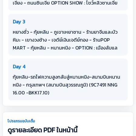
เจียง - ถนนซินเจีย OPTION SHOW : โชว์หลิวซานเจี่ย
Day 3
หยางซั่ว - กุ้ยหลิน - ภูเขาเหยาซาน - ร้านยาจีนและบัว
หิมะ - เขางวงช้าง - เจดีย์เงินเจดีย์ทอง - ร้านPOP
MART - กุ้ยหลิน - หนานหนิง - OPTION : เมืองลับแล
Day 4
กุ้ยหลิน-รถไฟความสูงกลับสู่หนานหนิง-สนามบินหนาน
หนิง - กรุงเทพฯ (สนามบินสุวรรณภูมิ) (9C7491 NNG
16.00 -BKK17.10)
โปรแกรมฉบับเต็ม
ดูรายละเอียด PDF ในหน้านี้