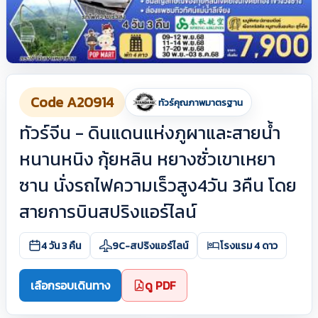
Code A20914
ทัวร์คุณภาพมาตรฐาน
ทัวร์จีน - ดินแดนแห่งภูผาและสายน้ำ
หนานหนิง กุ้ยหลิน หยางซั่วเขาเหยา
ซาน นั่งรถไฟความเร็วสูง4วัน 3คืน โดย
สายการบินสปริงแอร์ไลน์
4 วัน 3 คืน
9C-สปริงแอร์ไลน์
โรงแรม 4 ดาว
เลือกรอบเดินทาง
ดู PDF