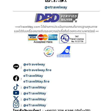
@etravelway
==eTravelWay.com ได้ผ่านการประเมินตามเกณฑ์มาตรฐานคุณภาพ
และได้รับเครื่องหมายรับรองความน่าเชื่อถือโดยกระทรวงพาณิชย์ ==
@etravelway
:
@etravelway.fire
eTravelWay
:
eTravelWay.fire
:
@eTravelWay
:
@eTravelWay
:
@eTravelWay
:
@eTravelWay
โทรสำนักงานใหญ่
:
+66(0) 2116 6395 (อัตโนมัติ)