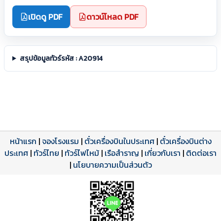
เปิดดู PDF
ดาวน์โหลด PDF
สรุปข้อมูลทัวร์รหัส : A20914
หน้าแรก
|
จองโรงแรม
|
ตั๋วเครื่องบินในประเทศ
|
ตั๋วเครื่องบินต่าง
ประเทศ
โปรแกรมทัวร์
รีวิวลูกค้าจริง
ใบอนุญาตนำเที่ยว
|
ทัวร์ไทย
|
ทัวร์ไฟไหม้
|
เรือสำราญ
|
เกี่ยวกับเรา
|
ติดต่อเรา
ดาวน์โหลด PDF
เปิดหน้าเต็ม
เปิดหน้าเต็ม
A20914 PDF
รีวิวจาก eTravelWay
เลขที่ 11/11450
|
นโยบายความเป็นส่วนตัว
กำลังโหลดโปรแกรม...
กำลังโหลดรีวิว...
กำลังโหลดใบอนุญาต...