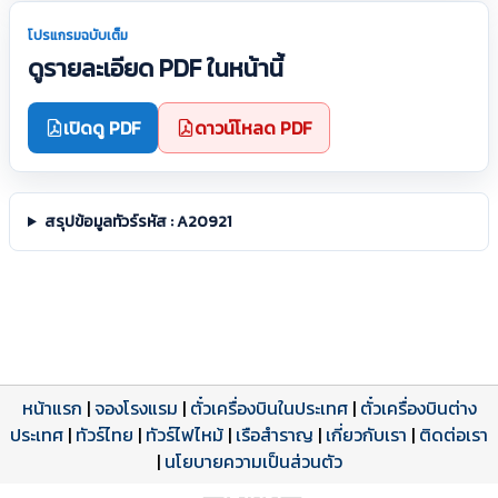
โปรแกรมฉบับเต็ม
ดูรายละเอียด PDF ในหน้านี้
เปิดดู PDF
ดาวน์โหลด PDF
สรุปข้อมูลทัวร์รหัส : A20921
หน้าแรก
|
จองโรงแรม
|
ตั๋วเครื่องบินในประเทศ
|
ตั๋วเครื่องบินต่าง
ประเทศ
โปรแกรมทัวร์
รีวิวลูกค้าจริง
ใบอนุญาตนำเที่ยว
|
ทัวร์ไทย
|
ทัวร์ไฟไหม้
|
เรือสำราญ
|
เกี่ยวกับเรา
|
ติดต่อเรา
ดาวน์โหลด PDF
เปิดหน้าเต็ม
เปิดหน้าเต็ม
A20921 PDF
รีวิวจาก eTravelWay
เลขที่ 11/11450
|
นโยบายความเป็นส่วนตัว
กำลังโหลดโปรแกรม...
กำลังโหลดรีวิว...
กำลังโหลดใบอนุญาต...