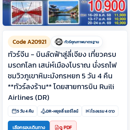
Code A20921
ทัวร์คุณภาพมาตรฐาน
ทัวร์จีน - บินลัดฟ้าสู่ลี่เจียง เที่ยวครบ
มรดกโลก เสน่ห์เมืองโบราณ นั่งรถไฟ
ชมวิวภูเขาหิมะมังกรหยก 5 วัน 4 คืน
**ทัวร์ลงร้าน** โดยสายการบิน Ruili
Airlines (DR)
5 วัน 4 คืน
DR-หยุยลี่ แอร์ไลน์
โรงแรม 4 ดาว
เลือกรอบเดินทาง
ดู PDF