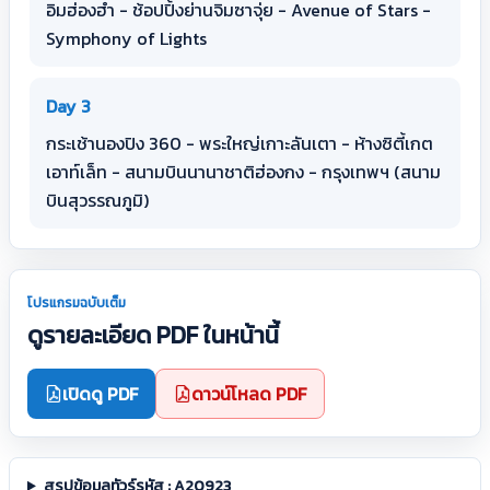
อิมฮ่องฮำ - ช้อปปิ้งย่านจิมซาจุ่ย - Avenue of Stars -
Symphony of Lights
Day 3
กระเช้านองปิง 360 - พระใหญ่เกาะลันเตา - ห้างซิตี้เกต
เอาท์เล็ท - สนามบินนานาชาติฮ่องกง - กรุงเทพฯ (สนาม
บินสุวรรณภูมิ)
โปรแกรมฉบับเต็ม
ดูรายละเอียด PDF ในหน้านี้
เปิดดู PDF
ดาวน์โหลด PDF
สรุปข้อมูลทัวร์รหัส : A20923