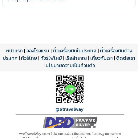
หน้าแรก
|
จองโรงแรม
|
ตั๋วเครื่องบินในประเทศ
|
ตั๋วเครื่องบินต่าง
ประเทศ
โปรแกรมทัวร์
รีวิวลูกค้าจริง
ใบอนุญาตนำเที่ยว
|
ทัวร์ไทย
|
ทัวร์ไฟไหม้
|
เรือสำราญ
|
เกี่ยวกับเรา
|
ติดต่อเรา
ดาวน์โหลด PDF
เปิดหน้าเต็ม
เปิดหน้าเต็ม
A20923 PDF
รีวิวจาก eTravelWay
เลขที่ 11/11450
|
นโยบายความเป็นส่วนตัว
กำลังโหลดโปรแกรม...
กำลังโหลดรีวิว...
กำลังโหลดใบอนุญาต...
@etravelway
==eTravelWay.com ได้ผ่านการประเมินตามเกณฑ์มาตรฐานคุณภาพ