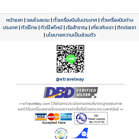
หน้าแรก
|
จองโรงแรม
|
ตั๋วเครื่องบินในประเทศ
|
ตั๋วเครื่องบินต่าง
ประเทศ
โปรแกรมทัวร์
รีวิวลูกค้าจริง
ใบอนุญาตนำเที่ยว
|
ทัวร์ไทย
|
ทัวร์ไฟไหม้
|
เรือสำราญ
|
เกี่ยวกับเรา
|
ติดต่อเรา
ดาวน์โหลด PDF
เปิดหน้าเต็ม
เปิดหน้าเต็ม
A20928 PDF
รีวิวจาก eTravelWay
เลขที่ 11/11450
|
นโยบายความเป็นส่วนตัว
กำลังโหลดโปรแกรม...
กำลังโหลดรีวิว...
กำลังโหลดใบอนุญาต...
@etravelway
==eTravelWay.com ได้ผ่านการประเมินตามเกณฑ์มาตรฐานคุณภาพ
และได้รับเครื่องหมายรับรองความน่าเชื่อถือโดยกระทรวงพาณิชย์ ==