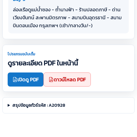
ล่องเรือดูแม่น้ำซอง - ถ้ำนางฟ้า - ร้านปลอดภาษี - ด่าน
เวียงจันทน์ สะพานมิตรภาพ - สนามบินอุดรธานี - สนาม
บินดอนเมือง กรุงเทพฯ (เช้า/กลางวัน/-)
โปรแกรมฉบับเต็ม
ดูรายละเอียด PDF ในหน้านี้
เปิดดู PDF
ดาวน์โหลด PDF
สรุปข้อมูลทัวร์รหัส : A20928