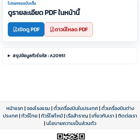
โปรแกรมฉบับเต็ม
ดูรายละเอียด PDF ในหน้านี้
เปิดดู PDF
ดาวน์โหลด PDF
สรุปข้อมูลทัวร์รหัส : A20951
หน้าแรก
|
จองโรงแรม
|
ตั๋วเครื่องบินในประเทศ
|
ตั๋วเครื่องบินต่าง
ประเทศ
โปรแกรมทัวร์
รีวิวลูกค้าจริง
ใบอนุญาตนำเที่ยว
|
ทัวร์ไทย
|
ทัวร์ไฟไหม้
|
เรือสำราญ
|
เกี่ยวกับเรา
|
ติดต่อเรา
ดาวน์โหลด PDF
เปิดหน้าเต็ม
เปิดหน้าเต็ม
A20951 PDF
รีวิวจาก eTravelWay
เลขที่ 11/11450
|
นโยบายความเป็นส่วนตัว
กำลังโหลดโปรแกรม...
กำลังโหลดรีวิว...
กำลังโหลดใบอนุญาต...