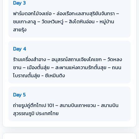
Day 3
ฟาร์มดอกไม้จงเซ่อ - ล่องเรือทะเลสาบสุริยันจันทรา –
ชมเกาะลาลู – วัดเหวินหวู่ – สิงโตหินอ่อน - หมู่บ้าน
สายรุ้ง
Day 4
ร้านเครื่องสำอาง – อนุสรณ์สถานเจียงไคเชก – วัดหลง
ซาน – เมืองตั้นสุ่ย – สะพานแห่งความรักตั้นสุย – ถนน
โบราณตั้นสุ่ย - ซีเหมินติง
Day 5
ถ่ายรูปคู่ตึกไทเป 101 – สนามบินเถาหยวน - สนามบิน
สุวรรณภูมิ ประเทศไทย