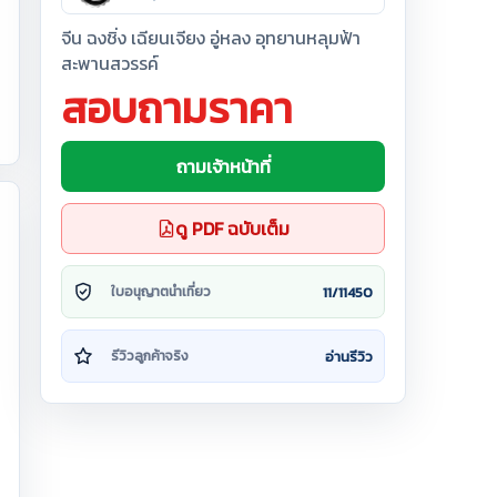
จีน ฉงชิ่ง เฉียนเจียง อู่หลง อุทยานหลุมฟ้า
สะพานสวรรค์
สอบถามราคา
ถามเจ้าหน้าที่
ดู PDF ฉบับเต็ม
11/11450
ใบอนุญาตนำเที่ยว
อ่านรีวิว
รีวิวลูกค้าจริง