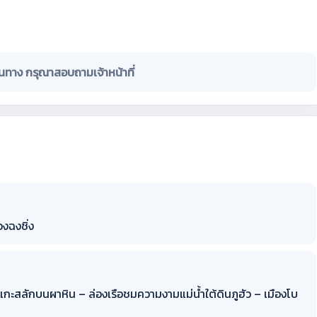
ินทาง กรุณาสอบถามเจ้าหน้าที่
องฉงชิ่ง
กะสลักบนผาหิน – ล่องเรือชมความงามแม่น้ำใต้ดินภูฮัว – เมืองโบ