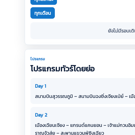
ทุกเดือน
ยังไม่มีรอบเด
โปรแกรม
โปรแกรมทัวร์โดยย่อ
Day 1
สนามบินสุวรรณภูมิ – สนามบินฉงชิ่งเจียงเป่ย์ – เมื
Day 2
เมืองเฉียนเจียง – แกรนด์แคนยอน – เจ้าแม่กวนอิมแ
ราณจัวสุ่ย – สะพานแขวนฟู่ซิงเฉียว