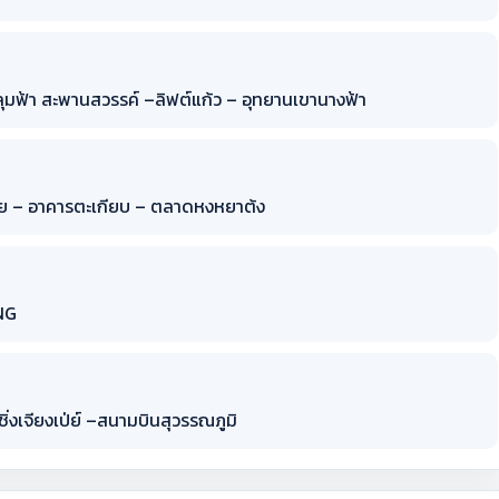
หลุมฟ้า สะพานสวรรค์ –ลิฟต์แก้ว – อุทยานเขานางฟ้า
เป่ย – อาคารตะเกียบ – ตลาดหงหยาต้ง
ING
่งเจียงเป่ย์ –สนามบินสุวรรณภูมิ