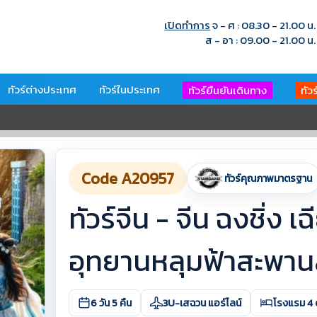
เปิดทำการ
จ - ศ : 08.30 - 21.00 น.
ส - อา : 09.00 - 21.00 น.
ทัวร์ต่างประเทศ
ทัวร์ในประเทศ
ทัวร์ยืนยันเดินทาง
ทัว
Code A20957
ทัวร์คุณภาพมาตรฐาน
ทัวร์จีน - จีน ฉงชิ่ง เ
อุทยานหลุมฟ้าสะพาน
6 วัน 5 คืน
3U-เสฉวน แอร์ไลน์
โรงแรม 4 