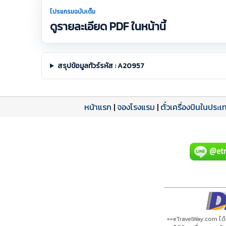
โปรแกรมฉบับเต็ม
ดูรายละเอียด PDF ในหน้านี้
สรุปข้อมูลทัวร์รหัส : A20957
หน้าแรก
|
จองโรงแรม
|
ตั๋วเครื่องบินในประเ
โปรแกรมทัวร์
รีวิวลูกค้าจริง
ใบอนุญาตนำเที่ยว
A20957 PDF
รีวิวจาก eTravelWay
เลขที่ 11/11450
กำลังโหลดโปรแกรม...
กำลังโหลดรีวิว...
กำลังโหลดใบอนุญาต...
==eTravelWay.com ได