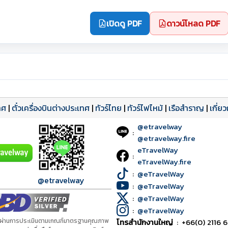
เปิดดู PDF
ดาวน์โหลด PDF
ทศ
|
ตั๋วเครื่องบินต่างประเทศ
|
ทัวร์ไทย
|
ทัวร์ไฟไหม้
|
เรือสำราญ
|
เกี่ย
@etravelway
:
@etravelway.fire
eTravelWay
:
eTravelWay.fire
:
@eTravelWay
@etravelway
:
@eTravelWay
:
@eTravelWay
:
@eTravelWay
้ผ่านการประเมินตามเกณฑ์มาตรฐานคุณภาพ
โทรสำนักงานใหญ่
:
+66(0) 2116 6