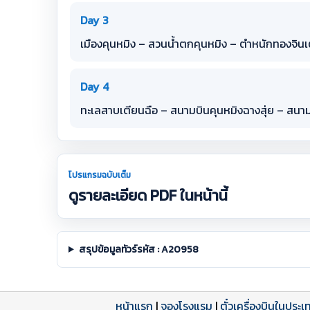
Day 3
เมืองคุนหมิง – สวนน้ำตกคุนหมิง – ตำหนักทองจินเต
Day 4
ทะเลสาบเตียนฉือ – สนามบินคุนหมิงฉางสุ่ย – สนาม
โปรแกรมฉบับเต็ม
ดูรายละเอียด PDF ในหน้านี้
สรุปข้อมูลทัวร์รหัส : A20958
หน้าแรก
|
จองโรงแรม
|
ตั๋วเครื่องบินในประเ