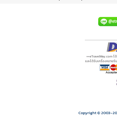
โปรแกรมทัวร์
รีวิวลูกค้าจริง
ใบอนุญาตนำเที่ยว
A20958 PDF
รีวิวจาก eTravelWay
เลขที่ 11/11450
กำลังโหลดโปรแกรม...
กำลังโหลดรีวิว...
กำลังโหลดใบอนุญาต...
==eTravelWay.com ได
และได้รับเครื่องหมายร
Copyright © 2003
-2