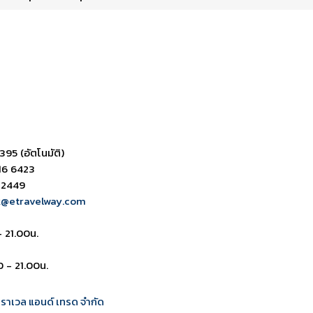
ดาวน์โหลด PDF
เปิดหน้าเต็ม
เปิดหน้าเต็ม
395 (อัตโนมัติ)
16 6423
 2449
k@etravelway.com
- 21.00น.
0 - 21.00น.
 ทราเวล แอนด์ เทรด จำกัด