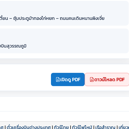
ี้ยน – ซุ้มประตูม้าทองไก่หยก – ถนนคนเดินหนานผิงเจี่ย
บินสุวรรณภูมิ
เปิดดู PDF
ดาวน์โหลด PDF
ทศ
|
ตั๋วเครื่องบินต่างประเทศ
|
ทัวร์ไทย
|
ทัวร์ไฟไหม้
|
เรือสำราญ
|
เกี่ย