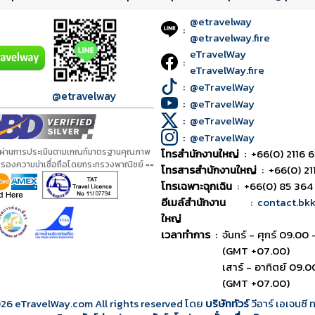
@etravelway
:
@etravelway.fire
eTravelWay
:
eTravelWay.fire
:
@eTravelWay
@etravelway
:
@eTravelWay
:
@eTravelWay
:
@eTravelWay
้ผ่านการประเมินตามเกณฑ์มาตรฐานคุณภาพ
โทรสำนักงานใหญ่
:
+66(0) 2116 6
ับรองความน่าเชื่อถือโดยกระทรวงพาณิชย์ ==
โทรสารสำนักงานใหญ่
:
+66(0) 21
โทรเฉพาะฉุกเฉิน
:
+66(0) 85 364
อีเมล์สำนักงาน
:
contact.bk
ใหญ่
เวลาทำการ
:
จันทร์ - ศุกร์ 09.00 
(GMT +07.00)
เสาร์ - อาทิตย์ 09.0
(GMT +07.00)
026
eTravelWay.com All rights reserved โดย
บริษัททัวร์
วีอาร์ เอเจนซี