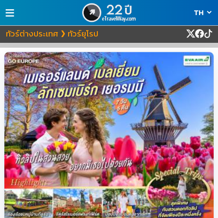
≡
ทัวร์ต่างประเทศ
ทัวร์ยุโรป
❯