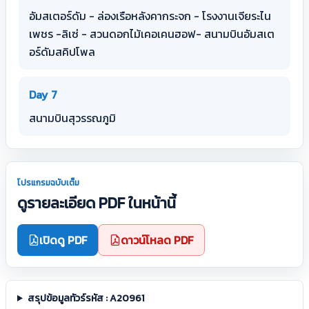
อัมสเตอร์ดัม - ล่องเรือหลังคากระจก - โรงงานเจียระไน
เพชร -ลิเซ่ - สวนดอกไม้เคอเคนฮอฟ- สนามบินอัมสเต
อร์ดัมสคิปโพล
Day 7
สนามบินสุวรรณภูมิ
โปรแกรมฉบับเต็ม
ดูรายละเอียด PDF ในหน้านี้
เปิดดู PDF
ดาวน์โหลด PDF
สรุปข้อมูลทัวร์รหัส : A20961