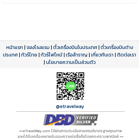
หน้าแรก
|
จองโรงแรม
|
ตั๋วเครื่องบินในประเทศ
|
ตั๋วเครื่องบินต่าง
ประเทศ
โปรแกรมทัวร์
รีวิวลูกค้าจริง
ใบอนุญาตนำเที่ยว
|
ทัวร์ไทย
|
ทัวร์ไฟไหม้
|
เรือสำราญ
|
เกี่ยวกับเรา
|
ติดต่อเรา
ดาวน์โหลด PDF
เปิดหน้าเต็ม
เปิดหน้าเต็ม
A20961 PDF
รีวิวจาก eTravelWay
เลขที่ 11/11450
|
นโยบายความเป็นส่วนตัว
กำลังโหลดโปรแกรม...
กำลังโหลดรีวิว...
กำลังโหลดใบอนุญาต...
@etravelway
==eTravelWay.com ได้ผ่านการประเมินตามเกณฑ์มาตรฐานคุณภาพ
และได้รับเครื่องหมายรับรองความน่าเชื่อถือโดยกระทรวงพาณิชย์ ==