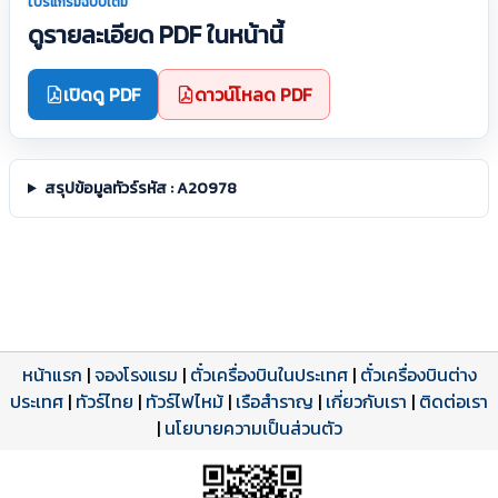
โปรแกรมฉบับเต็ม
ดูรายละเอียด PDF ในหน้านี้
เปิดดู PDF
ดาวน์โหลด PDF
สรุปข้อมูลทัวร์รหัส : A20978
หน้าแรก
|
จองโรงแรม
|
ตั๋วเครื่องบินในประเทศ
|
ตั๋วเครื่องบินต่าง
ประเทศ
โปรแกรมทัวร์
รีวิวลูกค้าจริง
ใบอนุญาตนำเที่ยว
|
ทัวร์ไทย
|
ทัวร์ไฟไหม้
|
เรือสำราญ
|
เกี่ยวกับเรา
|
ติดต่อเรา
ดาวน์โหลด PDF
เปิดหน้าเต็ม
เปิดหน้าเต็ม
A20978 PDF
รีวิวจาก eTravelWay
เลขที่ 11/11450
|
นโยบายความเป็นส่วนตัว
กำลังโหลดโปรแกรม...
กำลังโหลดรีวิว...
กำลังโหลดใบอนุญาต...