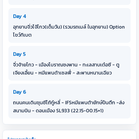
Day 4
อุทยานจิ่วไจ้โกว(เต็มวัน) (รวมรถเมล์ ในอุทยาน) Option
โชว์ทิเบต
Day 5
จิ๋วจ้ายโกว - เมืองโบราณซงพาน - ทะเลสาบเต๋อซี - ตู
เจียงเอี้ยน - หมีแพนด้าเซลฟี่ - สะพานหนานเฉียว
Day 6
ถนนคนเดินชุนซีไถ้กู๋หลี่ - IFSหมีแพนต้ายักษ์ปืนตึก -ส่ง
สนามบิน - ดอนเมือง SL933 (22.15-00.15+1)