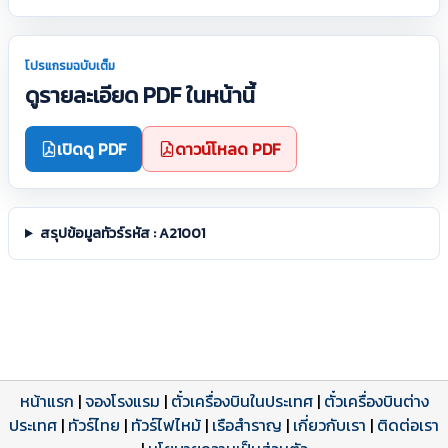
โปรแกรมฉบับเต็ม
ดูรายละเอียด PDF ในหน้านี้
เปิดดู PDF
ดาวน์โหลด PDF
สรุปข้อมูลทัวร์รหัส : A21001
หน้าแรก
|
จองโรงแรม
|
ตั๋วเครื่องบินในประเทศ
|
ตั๋วเครื่องบินต่าง
ประเทศ
โปรแกรมทัวร์
รีวิวลูกค้าจริง
ใบอนุญาตนำเที่ยว
|
ทัวร์ไทย
|
ทัวร์ไฟไหม้
|
เรือสำราญ
|
เกี่ยวกับเรา
|
ติดต่อเรา
ดาวน์โหลด PDF
เปิดหน้าเต็ม
เปิดหน้าเต็ม