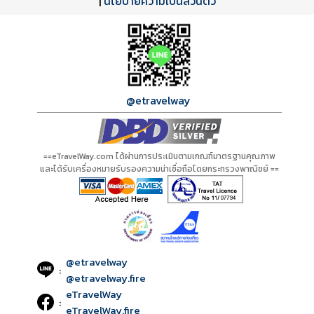
A21001 PDF
รีวิวจาก eTravelWay
เลขที่ 11/11450
|
นโยบายความเป็นส่วนตัว
กำลังโหลดโปรแกรม...
กำลังโหลดรีวิว...
กำลังโหลดใบอนุญาต...
@etravelway
==eTravelWay.com ได้ผ่านการประเมินตามเกณฑ์มาตรฐานคุณภาพ
และได้รับเครื่องหมายรับรองความน่าเชื่อถือโดยกระทรวงพาณิชย์ ==
@etravelway
:
@etravelway.fire
eTravelWay
:
eTravelWay.fire