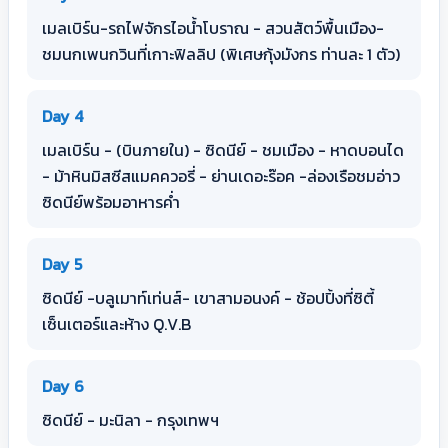
เมลเบิร์น-รถไฟจักรไอน้ำโบราณ - สวนสัตว์พื้นเมือง-
ชมนกเพนกวินที่เกาะฟิลลิป (พิเศษกุ้งมังกร ท่านละ 1 ตัว)
Day 4
เมลเบิร์น - (บินภายใน) - ซิดนีย์ - ชมเมือง - หาดบอนได
- ม้าหินมิสซีสแมคควอรี่ - ย่านเดอะร๊อค -ล่องเรือชมอ่าว
ซิดนีย์พร้อมอาหารค่ำ
Day 5
ซิดนีย์ -บลูเมาท์เท่นส์- เขาสามอนงค์ - ช้อปปิ้งที่ซิตี้
เซ็นเตอร์และห้าง Q.V.B
Day 6
ซิดนีย์ - มะนิลา - กรุงเทพฯ