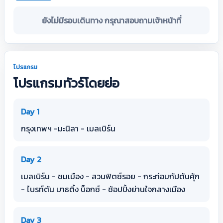
ยังไม่มีรอบเดินทาง กรุณาสอบถามเจ้าหน้าที่
โปรแกรม
โปรแกรมทัวร์โดยย่อ
Day 1
กรุงเทพฯ -มะนิลา - เมลเบิร์น
Day 2
เมลเบิร์น - ชมเมือง - สวนฟิตซ์รอย - กระท่อมกัปตันคุ้ก
- ไบรท์ตัน บาธติ้ง บ็อกซ์ - ช้อปปิ้งย่านใจกลางเมือง
Day 3