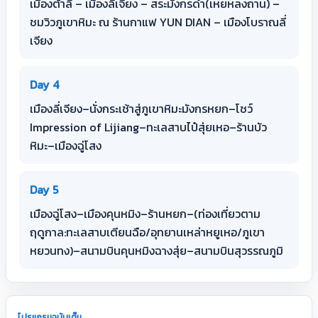
เมืองต้าลี่ – เมืองลี่เจียง – สระมังกรดำ(เหยหลงถาน) –
ชมวิวภูเขาหิมะ ณ ร้านกาแฟ YUN DIAN – เมืองโบราณลี่
เจียง
Day 4
เมืองลี่เจียง–นั่งกระเช้าสู่ภูเขาหิมะมังกรหยก–โชว์
Impression of Lijiang–ทะเลสาบไป๋สุ่ยเหอ–ร้านบัว
หิมะ–เมืองฉู่โสง
Day 5
เมืองฉู่โสง–เมืองคุนหมิง–ร้านหยก–(ท่องเที่ยวตาม
ฤดูกาล:ทะเลสาบเตียนฉือ/อุทยานเหล่าหยูเหอ/ภูเขา
หยวนทง)–สนามบินคุนหมิงฉางสุ่ย–สนามบินสุวรรณภูมิ
โปรแกรมฉบับเต็ม