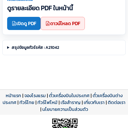
ดูรายละเอียด PDF ในหน้านี้
เปิดดู PDF
ดาวน์โหลด PDF
สรุปข้อมูลทัวร์รหัส : A21042
หน้าแรก
|
จองโรงแรม
|
ตั๋วเครื่องบินในประเทศ
|
ตั๋วเครื่องบินต่าง
ประเทศ
โปรแกรมทัวร์
รีวิวลูกค้าจริง
ใบอนุญาตนำเที่ยว
|
ทัวร์ไทย
|
ทัวร์ไฟไหม้
|
เรือสำราญ
|
เกี่ยวกับเรา
|
ติดต่อเรา
ดาวน์โหลด PDF
เปิดหน้าเต็ม
เปิดหน้าเต็ม
A21042 PDF
รีวิวจาก eTravelWay
เลขที่ 11/11450
|
นโยบายความเป็นส่วนตัว
กำลังโหลดโปรแกรม...
กำลังโหลดรีวิว...
กำลังโหลดใบอนุญาต...