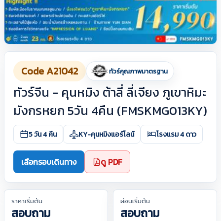
Code A21042
ทัวร์คุณภาพมาตรฐาน
ทัวร์จีน - คุนหมิง ต้าลี่ ลี่เจียง ภูเขาหิมะ
มังกรหยก 5วัน 4คืน (FMSKMG013KY)
5 วัน 4 คืน
KY-คุนหมิงแอร์ไลน์
โรงแรม 4 ดาว
เลือกรอบเดินทาง
ดู PDF
ราคาเริ่มต้น
ผ่อนเริ่มต้น
สอบถาม
สอบถาม