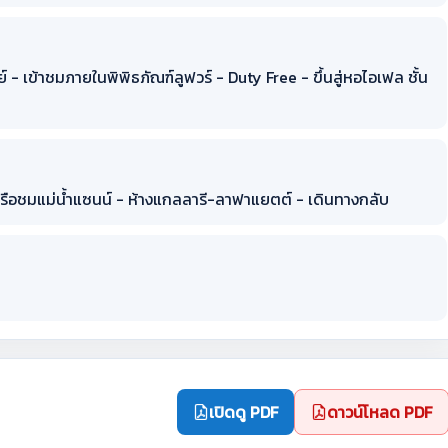
- เข้าชมภายในพิพิธภัณฑ์ลูฟวร์ - Duty Free - ขึ้นสู่หอไอเฟล ชั้น
องเรือชมแม่น้ำแซนน์ - ห้างแกลลารี-ลาฟาแยตต์ - เดินทางกลับ
เปิดดู PDF
ดาวน์โหลด PDF