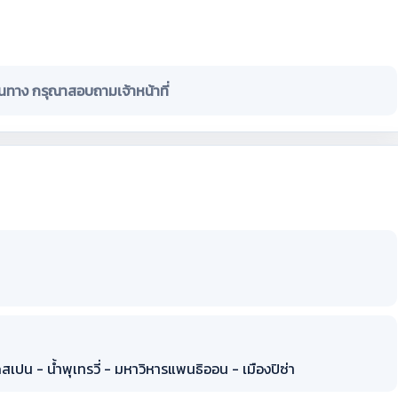
ินทาง กรุณาสอบถามเจ้าหน้าที่
เปน - น้ำพุเทรวี่ - มหาวิหารแพนธิออน - เมืองปิซ่า