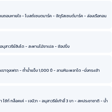
ะพานถอนหายใจ - โบสถ์เซนตมาร์ค - จัตุรัสเซนต์มาร์ค - ล่องเรือกอน
- อนุสาวรีย์สิงโต - สะพานไม้ชาเปล - ช้อปปิ้ง
ดเขาจุงเฟรา - ถ้ำน้ำแข็ง 1,000 ปี - ลานหิมะพลาโต -นั่งกระเช้า
 ไซ้ท์ กล็อคเค่ - เจนีวา - อนุสาวรีย์เก้าอี้ 3 ขา - สหประชาชาติ - น้ำ