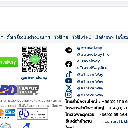
ทศ
|
ตั๋วเครื่องบินต่างประเทศ
|
ทัวร์ไทย
|
ทัวร์ไฟไหม้
|
เรือสำราญ
|
เกี่ย
@etravelway
:
@etravelway.fire
eTravelWay
:
eTravelWay.fire
:
@eTravelWay
@etravelway
:
@eTravelWay
:
@eTravelWay
:
@eTravelWay
้ผ่านการประเมินตามเกณฑ์มาตรฐานคุณภาพ
โทรสำนักงานใหญ่
:
+66(0) 2116 6
ับรองความน่าเชื่อถือโดยกระทรวงพาณิชย์ ==
โทรสารสำนักงานใหญ่
:
+66(0) 21
โทรเฉพาะฉุกเฉิน
:
+66(0) 85 364
อีเมล์สำนักงาน
:
contact.bk
ใหญ่