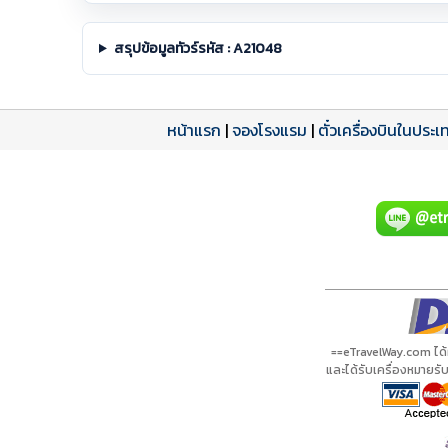
สรุปข้อมูลทัวร์รหัส : A21048
หน้าแรก
|
จองโรงแรม
|
ตั๋วเครื่องบินในประเ
โปรแกรมทัวร์
รีวิวลูกค้าจริง
ใบอนุญาตนำเที่ยว
A21048 PDF
รีวิวจาก eTravelWay
เลขที่ 11/11450
กำลังโหลดโปรแกรม...
กำลังโหลดรีวิว...
กำลังโหลดใบอนุญาต...
==eTravelWay.com ได
และได้รับเครื่องหมายร