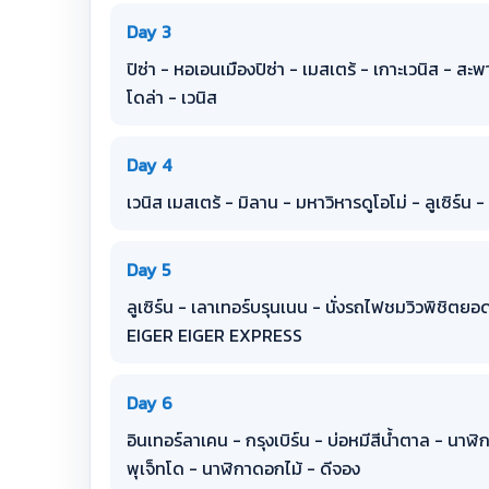
Day 3
ปิซ่า - หอเอนเมืองปิซ่า - เมสเตร้ - เกาะเวนิส - ส
โดล่า - เวนิส
Day 4
เวนิส เมสเตร้ - มิลาน - มหาวิหารดูโอโม่ - ลูเซิร์น 
Day 5
ลูเซิร์น - เลาเทอร์บรุนเนน - นั่งรถไฟชมวิวพิชิตยอ
EIGER EIGER EXPRESS
Day 6
อินเทอร์ลาเคน - กรุงเบิร์น - บ่อหมีสีน้ำตาล - นาฬิกา
พุเจ็ทโด - นาฬิกาดอกไม้ - ดีจอง