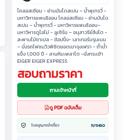
โคลอสเซียม - ย่านบันไดสเปน – น้ำพุเทรวี่ -
มหาวิหารแพนธิออน โคลอสเซียม - ย่านบันได
สเปน – น้ำพุเทรวี่ - มหาวิหารแพนธิออน–
มหาวิหารดูโอโม่ - ลูเซิร์น – อนุสาวรีย์สิงโต -
สะพานไม้ชาเปล - ช้อปปิ้ง- เลาเทอร์บรุนเนน
– นั่งรถไฟชมวิวพิชิตยอดเขาจุงเฟรา - ถ้ำน้ำ
แข็ง 1,000 ปี - ลานหิมะพลาโต -นั่งกระเช้า
EIGER EIGER EXPRESS
สอบถามราคา
ถามเจ้าหน้าที่
ดู PDF ฉบับเต็ม
11/11450
ใบอนุญาตนำเที่ยว