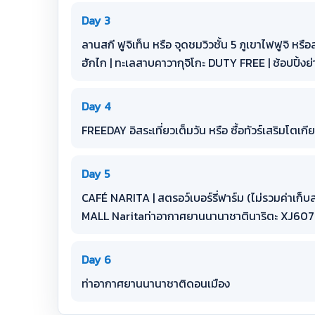
Day 3
ลานสกี ฟูจิเท็น หรือ จุดชมวิวชั้น 5 ภูเขาไฟฟูจิ หรื
ฮักไก | ทะเลสาบคาวากุจิโกะ DUTY FREE | ช้อปปิ้งย่า
Day 4
FREEDAY อิสระเที่ยวเต็มวัน หรือ ซื้อทัวร์เสริมโตเกีย
Day 5
CAFÉ NARITA | สตรอว์เบอร์รี่ฟาร์ม (ไม่รวมค่าเก็บส
MALL Naritaท่าอากาศยานนานาชาตินาริตะ XJ607 
Day 6
ท่าอากาศยานนานาชาติดอนเมือง