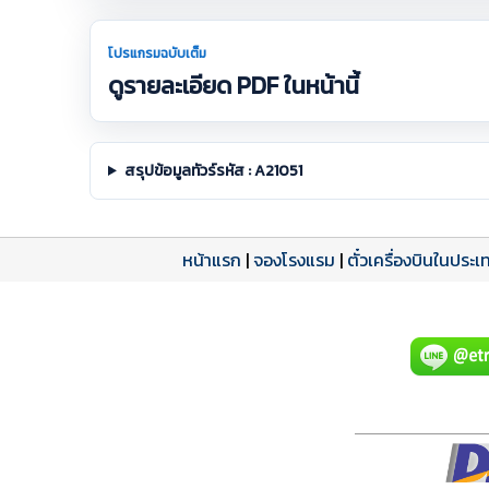
โปรแกรมฉบับเต็ม
ดูรายละเอียด PDF ในหน้านี้
สรุปข้อมูลทัวร์รหัส : A21051
หน้าแรก
|
จองโรงแรม
|
ตั๋วเครื่องบินในประเ
โปรแกรมทัวร์
รีวิวลูกค้าจริง
ใบอนุญาตนำเที่ยว
A21051 PDF
รีวิวจาก eTravelWay
เลขที่ 11/11450
กำลังโหลดโปรแกรม...
กำลังโหลดรีวิว...
กำลังโหลดใบอนุญาต...