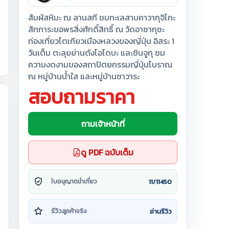
สัมผัสหิมะ ณ ลานสกี ชมทะเลสาบคาวากุจิโกะ
สักการะขอพรสิ่งศักดิ์สิทธิ์ ณ วัดอาซากุซะ
ท่องเที่ยวโตเกียวเมืองหลวงของญี่ปุ่น อิสระ 1
วันเต็ม ตะลุยย่านดังโอไดบะ และชินจูกุ ชม
ความงดงามของสถาปัตยกรรมญี่ปุ่นโบราณ
ณ หมู่บ้านน้ำใส และหมู่บ้านซาวาระ
สอบถามราคา
ถามเจ้าหน้าที่
ดู PDF ฉบับเต็ม
11/11450
ใบอนุญาตนำเที่ยว
อ่านรีวิว
รีวิวลูกค้าจริง