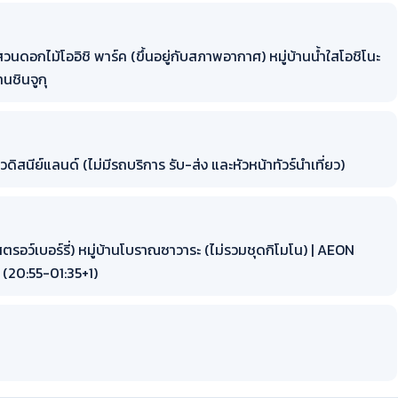
อสวนดอกไม้โออิชิ พาร์ค (ขึ้นอยู่กับสภาพอากาศ) หมู่บ้านน้ำใสโอชิโนะ
นชินจูกุ
วดิสนีย์แลนด์ (ไม่มีรถบริการ รับ-ส่ง และหัวหน้าทัวร์นำเที่ยว)
ตรอว์เบอร์รี่) หมู่บ้านโบราณซาวาระ (ไม่รวมชุดกิโมโน) | AEON
(20:55-01:35+1)