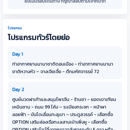
ยังไม่มีรอบเดินทาง กรุณาสอบถามเจ้าหน้าที่
โปรแกรม
โปรแกรมทัวร์โดยย่อ
Day 1
ท่าอากาศยานนานาชาติดอนเมือง - ท่าอากาศยานนานา
ชาติหวางหัว – จางเจียเจี้ย - ตึกมหัศจารรย์ 72
Day 2
ศูนย์นวดฝาเท้าและสมุนไพรจีน - ร้านชา - ยอดเขาเทียน
เหมินชาน - ถนน 99 โค้ง – ระเบียงกระจก - หน้าผา
ลอยฟ้า - บันไดเลื่อนทะลุเขา – ประตูสวรรค์ - เลือกซื้อ
OPTION เสริมล่องเรือทะเลสาบเป่าเฟิ่งหู - เลือกซื้อ
OPTION เสริมโชว์จิ้งจอกขาวอลังการระดับ 5 ดาว หรือ