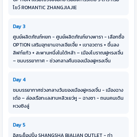
โชว์ ROMANTIC ZHANGJIAJIE
Day 3
ศูนย์ผลิตภัณฑ์หยก - ศูนย์ผลิตภัณฑ์ยางพารา - เลือกซื้อ
OPTION เสริมอุทยานจางเจียเจี้ย + เขาอวตาร + ขึ้นลง
ลิฟท์แก้ว + สะพานหนึ่งในใด้หล้า – เมืองโบราณฝูหรงเจิ้น
– ชมบรรยากาศ - ช่วงกลางคืนของเมืองฝูหรงเจิ้น
Day 4
ชมบรรยากาศช่วงกลางวันของเมืองฝูหรงเจิ้น - เมืองฉาง
เต๋อ – ล่องเรือทะเลสาบหลิวเยว่หู – ฉางซา - ถนนคนเดิน
หวงซิงลู่
Day 5
อิสระช็อปปิ้ง SHANGSHA BIALIAN OUTLET - ท่า