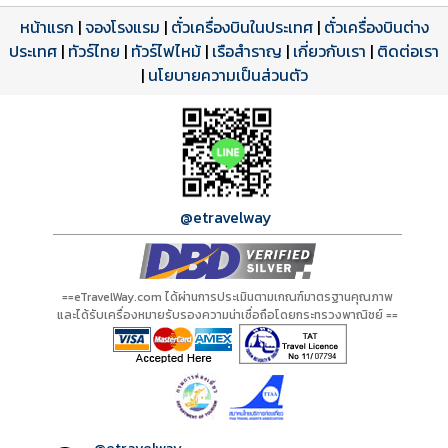
หน้าแรก
|
จองโรงแรม
|
ตั๋วเครื่องบินในประเทศ
|
ตั๋วเครื่องบินต่าง
ประเทศ
โปรแกรมทัวร์
รีวิวลูกค้าจริง
ใบอนุญาตนำเที่ยว
|
ทัวร์ไทย
|
ทัวร์ไฟไหม้
|
เรือสำราญ
|
เกี่ยวกับเรา
|
ติดต่อเรา
ดาวน์โหลด PDF
เปิดหน้าเต็ม
เปิดหน้าเต็ม
A21081 PDF
รีวิวจาก eTravelWay
เลขที่ 11/11450
|
นโยบายความเป็นส่วนตัว
กำลังโหลดโปรแกรม...
กำลังโหลดรีวิว...
กำลังโหลดใบอนุญาต...
@etravelway
==eTravelWay.com ได้ผ่านการประเมินตามเกณฑ์มาตรฐานคุณภาพ
และได้รับเครื่องหมายรับรองความน่าเชื่อถือโดยกระทรวงพาณิชย์ ==
@etravelway