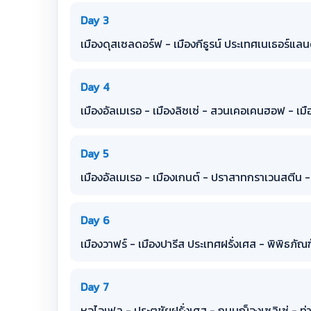
Day 3
เมืองดุสเซลดอร์ฟ - เมืองกีธูรน์ ประเทศเนเธอร์แลนด์ 
Day 4
เมืองอัลเมเรอ - เมืองลิซเซ่ - สวนเคอเคนฮอฟ - เมือ
Day 5
เมืองอัลเมเรอ - เมืองเกนต์ - ปราสาทกราเวนสตีน -
Day 6
เมืองวาฟร์ - เมืองปารีส ประเทศฝรั่งเศส - พิพิธภั
Day 7
หอไอเฟล - ประตูชัยฝรั่งเศส - ถนนฌ็องเซลิเซ่ - 