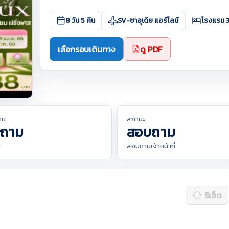
8 วัน 5 คืน
SV-ซาอุเดีย แอร์ไลน์
โรงแรม 
เลือกรอบเดินทาง
ดู PDF
ต้น
สถานะ
ถาม
สอบถาม
น
สอบถามเจ้าหน้าที่
รีเซ็ต