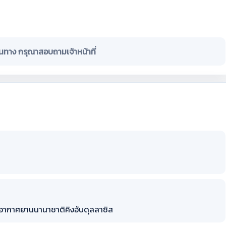
ินทาง กรุณาสอบถามเจ้าหน้าที่
าอากาศยานนานาชาติคิงอับดุลลาซิส