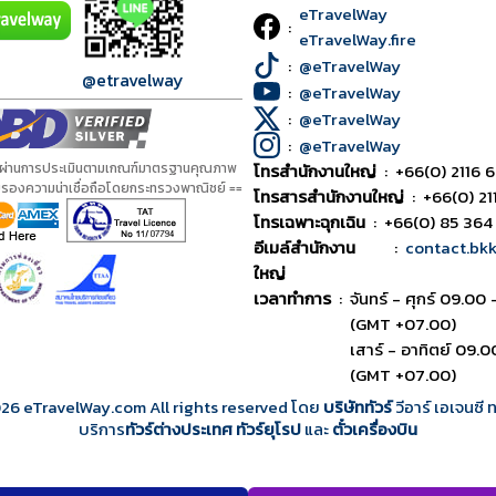
eTravelWay
:
eTravelWay.fire
:
@eTravelWay
@etravelway
:
@eTravelWay
:
@eTravelWay
:
@eTravelWay
้ผ่านการประเมินตามเกณฑ์มาตรฐานคุณภาพ
โทรสำนักงานใหญ่
:
+66(0) 2116 6
ับรองความน่าเชื่อถือโดยกระทรวงพาณิชย์ ==
โทรสารสำนักงานใหญ่
:
+66(0) 21
โทรเฉพาะฉุกเฉิน
:
+66(0) 85 364
อีเมล์สำนักงาน
:
contact.bk
ใหญ่
เวลาทำการ
:
จันทร์ - ศุกร์ 09.00 
(GMT +07.00)
เสาร์ - อาทิตย์ 09.0
(GMT +07.00)
026
eTravelWay.com All rights reserved โดย
บริษัททัวร์
วีอาร์ เอเจนซี
บริการ
ทัวร์ต่างประเทศ
ทัวร์ยุโรป
และ
ตั๋วเครื่องบิน