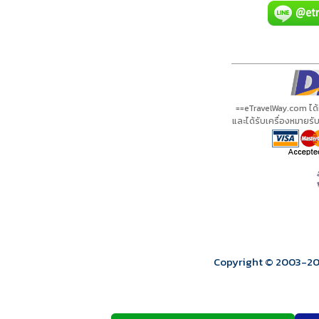
กำลังโหลดโปรแกรม...
กำลังโหลดรีวิว...
กำลังโหลดใบอนุญาต...
==eTravelWay.com ได
และได้รับเครื่องหมายร
Copyright © 2003
-2