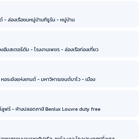
- ล่องเรือชมหมู่บ้านกีธูร์น - หมู่บ้าน
งอัมสเตอร์ดัม - โรงงานเพชร - ล่องเรือท่องเที่ยว
 หอระฆังแห่งเกนต์ - มหาวิหารเซนต์บาโว - เมือง
ณฑ์ลูฟร์ - ห้างปลอดภาษี Benlux Louvre duty free
ท่าอากาศยานนานาชาติปารีส-ชาร์ล เดอ โกลประเทศฝรั่งเศส