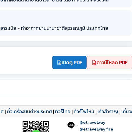
ีอาระเบีย - ท่าอากาศยานนานาชาติสุวรรณภูมิ ประเทศไทย
เปิดดู PDF
ดาวน์โหลด PDF
ทศ
|
ตั๋วเครื่องบินต่างประเทศ
|
ทัวร์ไทย
|
ทัวร์ไฟไหม้
|
เรือสำราญ
|
เกี่ย
@etravelway
:
@etravelway.fire