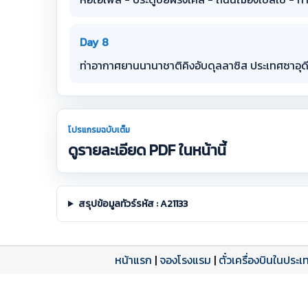
Day 8
ท่าอากาศยานนานาชาติคิงอับดุลลาซิส ประเทศซาอุด
โปรแกรมฉบับเต็ม
ดูรายละเอียด PDF ในหน้านี้
สรุปข้อมูลทัวร์รหัส : A21133
หน้าแรก
|
จองโรงแรม
|
ตั๋วเครื่องบินในประเ
โปรแกรมทัวร์
รีวิวลูกค้าจริง
ใบอนุญาตนำเที่ยว
A21133 PDF
รีวิวจาก eTravelWay
เลขที่ 11/11450