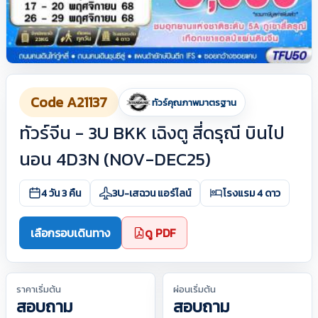
Code A21137
ทัวร์คุณภาพมาตรฐาน
ทัวร์จีน - 3U BKK เฉิงตู สี่ดรุณี บินไป
นอน 4D3N (NOV-DEC25)
4 วัน 3 คืน
3U-เสฉวน แอร์ไลน์
โรงแรม 4 ดาว
เลือกรอบเดินทาง
ดู PDF
ราคาเริ่มต้น
ผ่อนเริ่มต้น
สอบถาม
สอบถาม