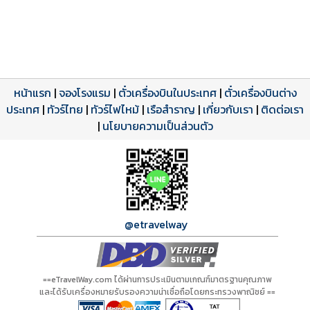
หน้าแรก
|
จองโรงแรม
|
ตั๋วเครื่องบินในประเทศ
|
ตั๋วเครื่องบินต่าง
ประเทศ
โปรแกรมทัวร์
รีวิวลูกค้าจริง
ใบอนุญาตนำเที่ยว
|
ทัวร์ไทย
|
ทัวร์ไฟไหม้
|
เรือสำราญ
|
เกี่ยวกับเรา
|
ติดต่อเรา
ดาวน์โหลด PDF
เปิดหน้าเต็ม
เปิดหน้าเต็ม
A21137 PDF
รีวิวจาก eTravelWay
เลขที่ 11/11450
|
นโยบายความเป็นส่วนตัว
กำลังโหลดโปรแกรม...
กำลังโหลดรีวิว...
กำลังโหลดใบอนุญาต...
@etravelway
==eTravelWay.com ได้ผ่านการประเมินตามเกณฑ์มาตรฐานคุณภาพ
และได้รับเครื่องหมายรับรองความน่าเชื่อถือโดยกระทรวงพาณิชย์ ==