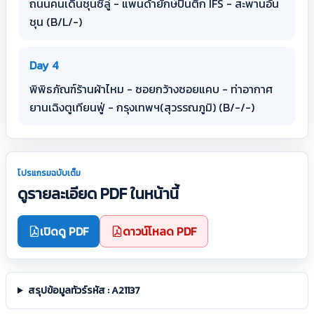
ถนนคนเดินชุนซีลู่ - แพนด้ายักษ์ปีนตึก IFS - สะพานอัน
ชุน (B/L/-)
Day 4
พิพิธภัณฑ์ร้านผ้าไหม - ซอยกว้างซอยแคบ - ท่าอากาศ
ยานเฉิงตูเทียนฟู่ - กรุงเทพฯ(สุวรรณภูมิ) (B/-/-)
โปรแกรมฉบับเต็ม
ดูรายละเอียด PDF ในหน้านี้
เปิดดู PDF
ดาวน์โหลด PDF
สรุปข้อมูลทัวร์รหัส : A21137