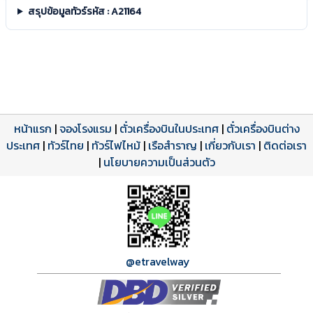
สรุปข้อมูลทัวร์รหัส : A21164
หน้าแรก
|
จองโรงแรม
|
ตั๋วเครื่องบินในประเทศ
|
ตั๋วเครื่องบินต่าง
ประเทศ
โปรแกรมทัวร์
รีวิวลูกค้าจริง
ใบอนุญาตนำเที่ยว
|
ทัวร์ไทย
|
ทัวร์ไฟไหม้
|
เรือสำราญ
|
เกี่ยวกับเรา
|
ติดต่อเรา
ดาวน์โหลด PDF
เปิดหน้าเต็ม
เปิดหน้าเต็ม
A21164 PDF
รีวิวจาก eTravelWay
เลขที่ 11/11450
|
นโยบายความเป็นส่วนตัว
กำลังโหลดโปรแกรม...
กำลังโหลดรีวิว...
กำลังโหลดใบอนุญาต...
@etravelway