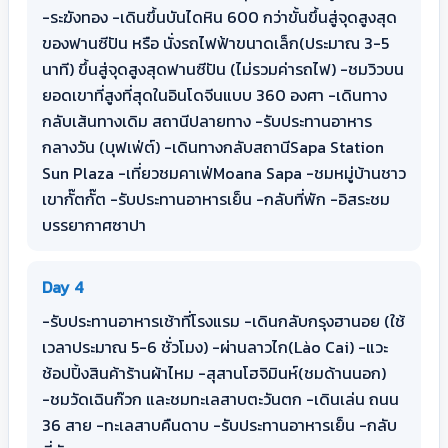
-ระฆังทอง -เดินขึ้นบันไดหิน 600 กว่าขั้นขึ้นสู่จุดสูงสุด
ของฟานซีปัน หรือ นั่งรถไฟฟ้าขนาดเล็ก(ประมาณ 3-5
นาที) ขึ้นสู่จุดสูงสุดฟานซีปัน (ไม่รวมค่ารถไฟ) -ชมวิวบน
ยอดเขาที่สูงที่สุดในอินโดจีนแบบ 360 องศา -เดินทาง
กลับเส้นทางเดิม สถานีปลายทาง -รับประทานอาหาร
กลางวัน (บุฟเฟ่ต์) -เดินทางกลับสถานีSapa Station
Sun Plaza -เที่ยวชมคาเฟ่Moana Sapa -ชมหมู่บ้านชาว
เขากั๊ตกั๊ต -รับประทานอาหารเย็น -กลับที่พัก -อิสระชม
บรรยากาศซาปา
Day 4
-รับประทานอาหารเช้าที่โรงแรม -เดินกลับกรุงฮานอย (ใช้
เวลาประมาณ 5-6 ชั่วโมง) -ผ่านลาวไก(Lào Cai) -แวะ
ช้อปปิ้งสินค้าร้านผ้าไหม -สุสานโฮจิมินห์(ชมด้านนอก)
-ชมวัดเฉินก๊วก และชมทะเลสาบตะวันตก -เดินเล่น ถนน
36 สาย -ทะเลสาบคืนดาบ -รับประทานอาหารเย็น -กลับ