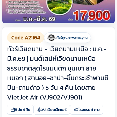
Code A21164
ทัวร์คุณภาพมาตรฐาน
ทัวร์เวียดนาม - เวียดนามเหนือ : ม.ค.-
มี.ค.69 | มนต์เสน่ห์เวียดนามเหนือ
ธรรมชาติสุดโรแมนติก ขุนเขา สาย
หมอก ( ฮานอย-ซาปา-ขึ้นกระเช้าฟานซี
ปัน-ตามด๋าว ) 5 วัน 4 คืน โดยสาย
VietJet Air (VJ902/VJ901)
5 วัน 4 คืน
VJ-เวียดเจ็ทแอร์
โรงแรม 4 ดาว