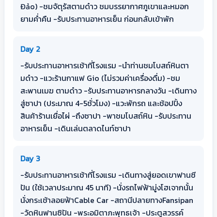
Đảo) -ชมจัตุรัสตามด๋าว ชมบรรยากาศภูเขาและหมอก
ยามค่ำคืน -รับประทานอาหารเย็น ก่อนกลับเข้าพัก
Day 2
-รับประทานอาหารเช้าที่โรงแรม -นำท่านชมโบสถ์หินตา
มด๋าว -แวะร้านกาแฟ Gio (ไม่รวมค่าเครื่องดื่ม) -ชม
สะพานเมฆ ตามด๋าว -รับประทานอาหารกลางวัน -เดินทาง
สู่ซาปา (ประมาณ 4-5ชั่วโมง) -แวะพักรถ และช้อปปิ้ง
สินค้าร้านเยื่อไผ่ -ถึงซาปา -พาชมโบสถ์หิน -รับประทาน
อาหารเย็น -เดินเล่นตลาดไนท์ซาปา
Day 3
-รับประทานอาหารเช้าที่โรงแรม -เดินทางสู่ยอดเขาฟานซี
ปัน (ใช้เวลาประมาณ 45 นาที) -นั่งรถไฟฟ้ามู่งโฮเจากนั้น
นั่งกระเช้าลอยฟ้าCable Car -สถานีปลายทางFansipan
-วัดหินฟานซิปัน -พระอมิตาภะพุทธเจ้า -ประตูสวรรค์