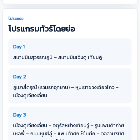
โปรแกรม
โปรแกรมทัวร์โดยย่อ
Day 1
สนามบินสุวรรณภูมิ – สนามบินเฉิงตู เทียนฟู่
Day 2
ภูเขาสี่ดรุณี (รวมรถอุทยาน) – หุบเขาชวงเฉียวโกว –
เมืองตูเจียงเอี้ยน
Day 3
เมืองตูเจียงเอี้ยน – จตุรัสหย่างเทียนวู่ – รูปแพนด้าถ่าย
เซลฟี่ – ถนนชุนซีลู่ – แพนด้ายักษ์ปีนตึก – จอสาม3มิติ