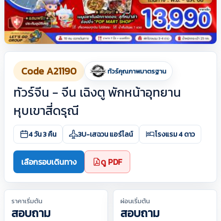
Code A21190
ทัวร์คุณภาพมาตรฐาน
ทัวร์จีน - จีน เฉิงตู พักหน้าอุทยาน
หุบเขาสี่ดรุณี
4 วัน 3 คืน
3U-เสฉวน แอร์ไลน์
โรงแรม 4 ดาว
เลือกรอบเดินทาง
ดู PDF
ราคาเริ่มต้น
ผ่อนเริ่มต้น
สอบถาม
สอบถาม