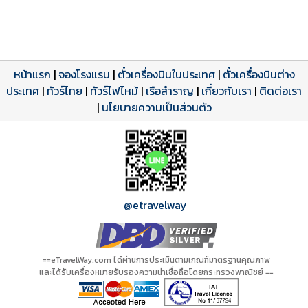
หน้าแรก
|
จองโรงแรม
|
ตั๋วเครื่องบินในประเทศ
|
ตั๋วเครื่องบินต่าง
ประเทศ
โปรแกรมทัวร์
รีวิวลูกค้าจริง
ใบอนุญาตนำเที่ยว
|
ทัวร์ไทย
|
ทัวร์ไฟไหม้
|
เรือสำราญ
|
เกี่ยวกับเรา
|
ติดต่อเรา
ดาวน์โหลด PDF
เปิดหน้าเต็ม
เปิดหน้าเต็ม
A21190 PDF
รีวิวจาก eTravelWay
เลขที่ 11/11450
|
นโยบายความเป็นส่วนตัว
กำลังโหลดโปรแกรม...
กำลังโหลดรีวิว...
กำลังโหลดใบอนุญาต...
@etravelway
==eTravelWay.com ได้ผ่านการประเมินตามเกณฑ์มาตรฐานคุณภาพ
และได้รับเครื่องหมายรับรองความน่าเชื่อถือโดยกระทรวงพาณิชย์ ==