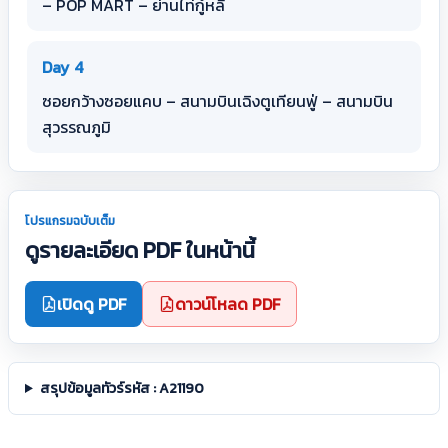
– POP MART – ย่านไท่กู๋หลี
Day 4
ซอยกว้างซอยแคบ – สนามบินเฉิงตูเทียนฟู่ – สนามบิน
สุวรรณภูมิ
โปรแกรมฉบับเต็ม
ดูรายละเอียด PDF ในหน้านี้
เปิดดู PDF
ดาวน์โหลด PDF
สรุปข้อมูลทัวร์รหัส : A21190