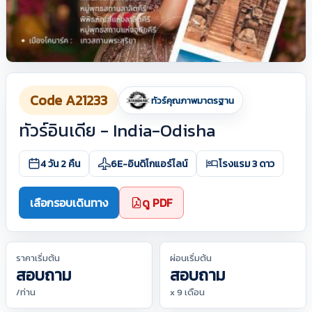
Code A21233
ทัวร์คุณภาพมาตรฐาน
ทัวร์อินเดีย - India-Odisha
4 วัน 2 คืน
6E-อินดิโกแอร์ไลน์
โรงแรม 3 ดาว
เลือกรอบเดินทาง
ดู PDF
ราคาเริ่มต้น
ผ่อนเริ่มต้น
สอบถาม
สอบถาม
/ท่าน
x 9 เดือน