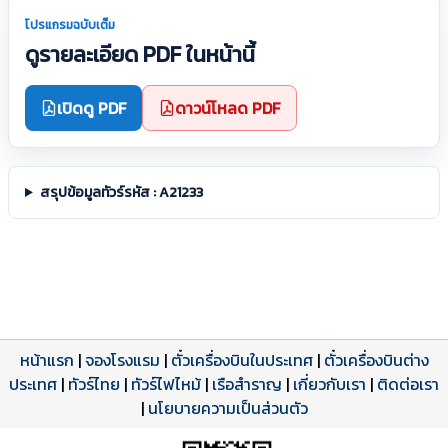
โปรแกรมฉบับเต็ม
ดูรายละเอียด PDF ในหน้านี้
เปิดดู PDF
ดาวน์โหลด PDF
สรุปข้อมูลทัวร์รหัส : A21233
หน้าแรก
|
จองโรงแรม
|
ตั๋วเครื่องบินในประเทศ
|
ตั๋วเครื่องบินต่าง
ประเทศ
โปรแกรมทัวร์
รีวิวลูกค้าจริง
ใบอนุญาตนำเที่ยว
|
ทัวร์ไทย
|
ทัวร์ไฟไหม้
|
เรือสำราญ
|
เกี่ยวกับเรา
|
ติดต่อเรา
ดาวน์โหลด PDF
เปิดหน้าเต็ม
เปิดหน้าเต็ม
A21233 PDF
รีวิวจาก eTravelWay
เลขที่ 11/11450
|
นโยบายความเป็นส่วนตัว
กำลังโหลดโปรแกรม...
กำลังโหลดรีวิว...
กำลังโหลดใบอนุญาต...