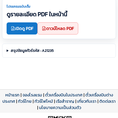
โปรแกรมฉบับเต็ม
ดูรายละเอียด PDF ในหน้านี้
เปิดดู PDF
ดาวน์โหลด PDF
สรุปข้อมูลทัวร์รหัส : A21235
หน้าแรก
|
จองโรงแรม
|
ตั๋วเครื่องบินในประเทศ
|
ตั๋วเครื่องบินต่าง
ประเทศ
โปรแกรมทัวร์
รีวิวลูกค้าจริง
ใบอนุญาตนำเที่ยว
|
ทัวร์ไทย
|
ทัวร์ไฟไหม้
|
เรือสำราญ
|
เกี่ยวกับเรา
|
ติดต่อเรา
ดาวน์โหลด PDF
เปิดหน้าเต็ม
เปิดหน้าเต็ม
A21235 PDF
รีวิวจาก eTravelWay
เลขที่ 11/11450
|
นโยบายความเป็นส่วนตัว
กำลังโหลดโปรแกรม...
กำลังโหลดรีวิว...
กำลังโหลดใบอนุญาต...