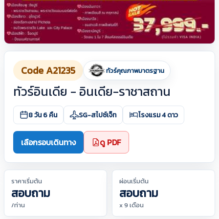
Code A21235
ทัวร์คุณภาพมาตรฐาน
ทัวร์อินเดีย - อินเดีย-ราชาสถาน
8 วัน 6 คืน
SG-สไปซ์เจ็ท
โรงแรม 4 ดาว
เลือกรอบเดินทาง
ดู PDF
ราคาเริ่มต้น
ผ่อนเริ่มต้น
สอบถาม
สอบถาม
/ท่าน
x 9 เดือน