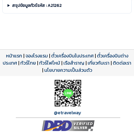
สรุปข้อมูลทัวร์รหัส : A21262
หน้าแรก
|
จองโรงแรม
|
ตั๋วเครื่องบินในประเทศ
|
ตั๋วเครื่องบินต่าง
ประเทศ
โปรแกรมทัวร์
รีวิวลูกค้าจริง
ใบอนุญาตนำเที่ยว
|
ทัวร์ไทย
|
ทัวร์ไฟไหม้
|
เรือสำราญ
|
เกี่ยวกับเรา
|
ติดต่อเรา
ดาวน์โหลด PDF
เปิดหน้าเต็ม
เปิดหน้าเต็ม
A21262 PDF
รีวิวจาก eTravelWay
เลขที่ 11/11450
|
นโยบายความเป็นส่วนตัว
กำลังโหลดโปรแกรม...
กำลังโหลดรีวิว...
กำลังโหลดใบอนุญาต...
@etravelway