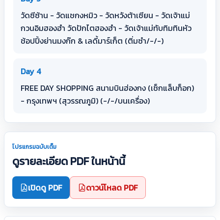
วัดซีซ้าน - วัดแชกงหมิว - วัดหวังต้าเซียน - วัดเจ้าแม่
กวนอิมฮองฮำ วัดปักไตฮองฮำ - วัดเจ้าแม่ทับทิมทินหัว
ช้อปปิ้งย่านมงก๊ก & เลดี้มาร์เก็ต (ติ่มซำ/-/-)
Day 4
FREE DAY SHOPPING สนามบินฮ่องกง (เช็กแล็บก็อก)
- กรุงเทพฯ (สุวรรณภูมิ) (-/-/บนเครื่อง)
โปรแกรมฉบับเต็ม
ดูรายละเอียด PDF ในหน้านี้
เปิดดู PDF
ดาวน์โหลด PDF