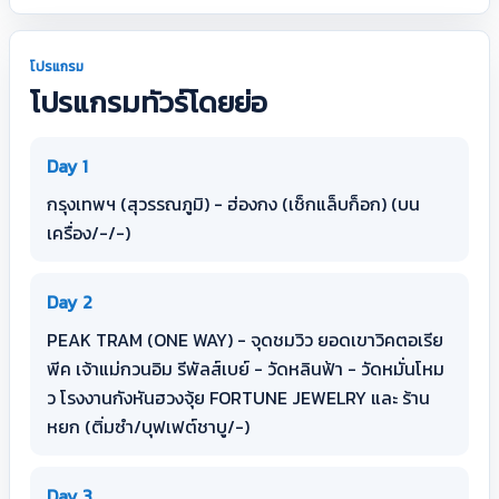
โปรแกรม
โปรแกรมทัวร์โดยย่อ
Day 1
กรุงเทพฯ (สุวรรณภูมิ) - ฮ่องกง (เช็กแล็บก็อก) (บน
เครื่อง/-/-)
Day 2
PEAK TRAM (ONE WAY) - จุดชมวิว ยอดเขาวิคตอเรีย
พีค เจ้าแม่กวนอิม รีพัลส์เบย์ - วัดหลินฟ้า - วัดหมั่นโหม
ว โรงงานกังหันฮวงจุ้ย FORTUNE JEWELRY และ ร้าน
หยก (ติ่มซำ/บุฟเฟต์ชาบู/-)
Day 3