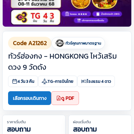
Code A21262
ทัวร์คุณภาพมาตรฐาน
ทัวร์ฮ่องกง - HONGKONG ไหว้เสริม
ดวง 9 วัดดัง
4 วัน 3 คืน
TG-การบินไทย
โรงแรม 4 ดาว
เลือกรอบเดินทาง
ดู PDF
ราคาเริ่มต้น
ผ่อนเริ่มต้น
สอบถาม
สอบถาม