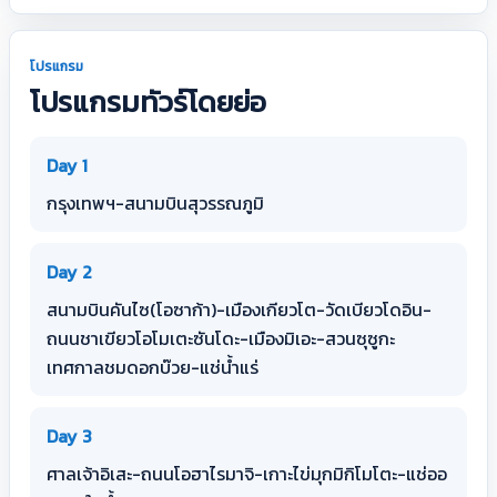
โปรแกรม
โปรแกรมทัวร์โดยย่อ
Day 1
กรุงเทพฯ-สนามบินสุวรรณภูมิ
Day 2
สนามบินคันไซ(โอซาก้า)-เมืองเกียวโต-วัดเบียวโดอิน-
ถนนชาเขียวโอโมเตะซันโดะ-เมืองมิเอะ-สวนซุซูกะ
เทศกาลชมดอกบ๊วย-แช่น้ำแร่
Day 3
ศาลเจ้าอิเสะ-ถนนโอฮาไรมาจิ-เกาะไข่มุกมิกิโมโตะ-แช่ออ