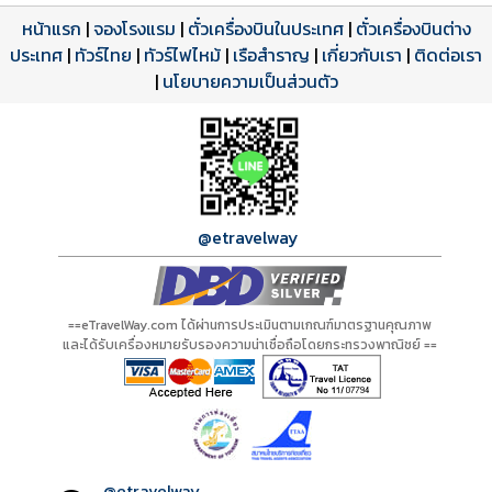
หน้าแรก
|
จองโรงแรม
|
ตั๋วเครื่องบินในประเทศ
|
ตั๋วเครื่องบินต่าง
ประเทศ
โปรแกรมทัวร์
รีวิวลูกค้าจริง
ใบอนุญาตนำเที่ยว
|
ทัวร์ไทย
|
ทัวร์ไฟไหม้
|
เรือสำราญ
|
เกี่ยวกับเรา
|
ติดต่อเรา
ดาวน์โหลด PDF
เปิดหน้าเต็ม
เปิดหน้าเต็ม
A21272 PDF
รีวิวจาก eTravelWay
เลขที่ 11/11450
|
นโยบายความเป็นส่วนตัว
กำลังโหลดโปรแกรม...
กำลังโหลดรีวิว...
กำลังโหลดใบอนุญาต...
@etravelway
==eTravelWay.com ได้ผ่านการประเมินตามเกณฑ์มาตรฐานคุณภาพ
และได้รับเครื่องหมายรับรองความน่าเชื่อถือโดยกระทรวงพาณิชย์ ==
@etravelway