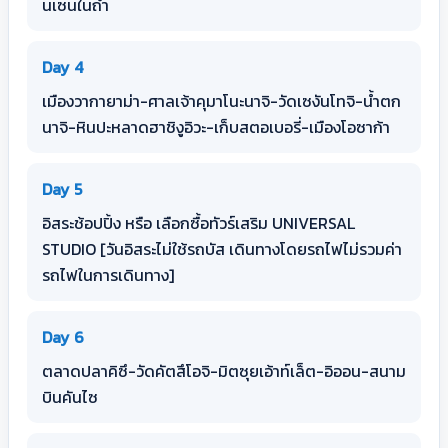
นเซนในถ้ำ
Day 4
เมืองวากายาม่า-ศาลเจ้าคุมาโนะนาจิ-วัดเซงันโทจิ-น้ำตก
นาจิ-หินปะหลาดฮาชิงูอิวะ-เก็บสตอเบอรี่-เมืองโอซาก้า
Day 5
อิสระช้อปปิ้ง หรือ เลือกซื้อทัวร์เสริม UNIVERSAL
STUDIO [วันอิสระไม่ใช้รถบัส เดินทางโดยรถไฟไม่รวมค่า
รถไฟในการเดินทาง]
Day 6
ตลาดปลาคิซึ-วัดคัตสึโอจิ-มิตซุยเอ้าท์เล็ต-อิออน-สนาม
บินคันไซ